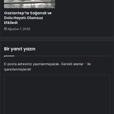
Gaziantep’te Sağanak ve
Dolu Hayatı Olumsuz
Etkiledi
Ağustos 7, 2026
Bir yanıt yazın
E-posta adresiniz yayınlanmayacak.
Gerekli alanlar
*
ile
işaretlenmişlerdir
Y
o
r
u
m