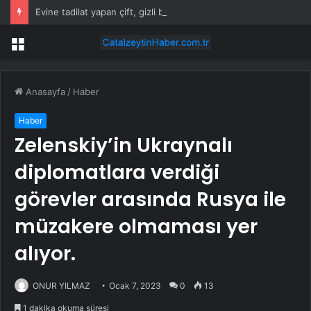
Evine tadilat yapan çift, gizli bölmede deste deste para buldu
Menü
Anasayfa
/
Haber
Haber
Zelenskiy’in Ukraynalı
diplomatlara verdiği
görevler arasında Rusya ile
müzakere olmaması yer
alıyor.
ONUR YILMAZ
Ocak 7, 2023
0
13
1 dakika okuma süresi