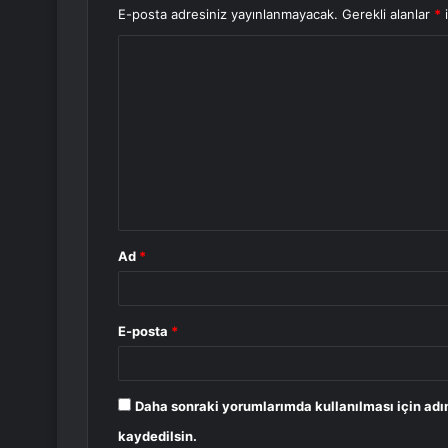
E-posta adresiniz yayınlanmayacak.
Gerekli alanlar
*
i
Y
o
r
u
m
*
Ad
*
E-posta
*
Daha sonraki yorumlarımda kullanılması için adı
kaydedilsin.