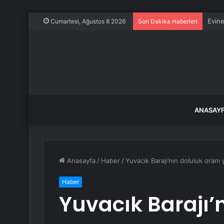
Evine
Cumartesi, Ağustos 8 2026
Son Dakika Haberleri
ANASAY
Anasayfa
/
Haber
/
Yuvacık Barajı’nın doluluk oranı 
Haber
Yuvacık Barajı’