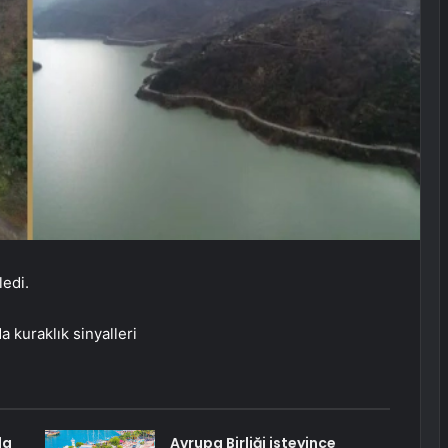
ledi.
kuraklık sinyalleri
da
Avrupa Birliği isteyince