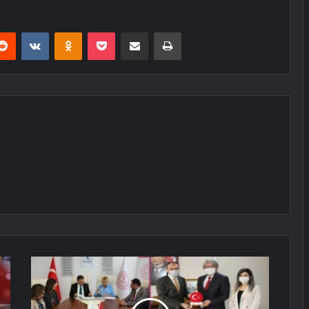
erest
Reddit
VKontakte
Odnoklassniki
Pocket
E-Posta ile paylaş
Yazdır