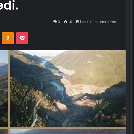
edi.
0
10
1 dakika okuma süresi
VKontakte
Odnoklassniki
Pocket