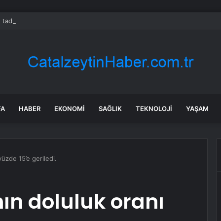
 tadilat yapan çift, gizli bölmede deste deste para buldu
FA
HABER
EKONOMI
SAĞLIK
TEKNOLOJI
YAŞAM
yüzde 15’e geriledi.
nın doluluk oranı