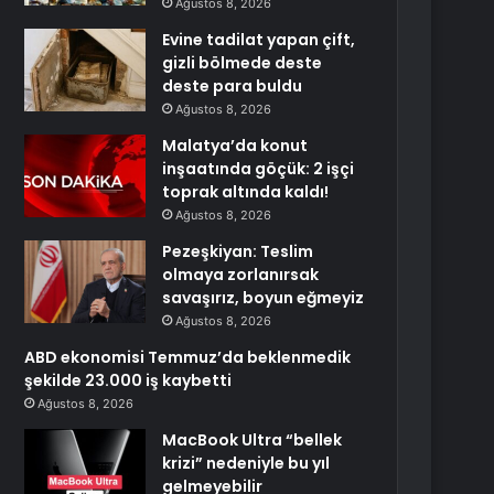
Ağustos 8, 2026
Evine tadilat yapan çift,
gizli bölmede deste
deste para buldu
Ağustos 8, 2026
Malatya’da konut
inşaatında göçük: 2 işçi
toprak altında kaldı!
Ağustos 8, 2026
Pezeşkiyan: Teslim
olmaya zorlanırsak
savaşırız, boyun eğmeyiz
Ağustos 8, 2026
ABD ekonomisi Temmuz’da beklenmedik
şekilde 23.000 iş kaybetti
Ağustos 8, 2026
MacBook Ultra “bellek
krizi” nedeniyle bu yıl
gelmeyebilir