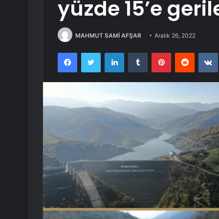
yüzde 15’e geril
MAHMUT SAMİ AFŞAR
Aralık 26, 2022
Facebook
Twitter
LinkedIn
Tumblr
Pinterest
Reddit