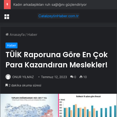
Kadın arkadaşlıkları ruh sağlığını güçlendiriyor
Menü
Anasayfa
/
Haber
Haber
TÜİK Raporuna Göre En Çok
Para Kazandıran Meslekler!
ONUR YILMAZ
Temmuz 12, 2023
0
10
2 dakika okuma süresi