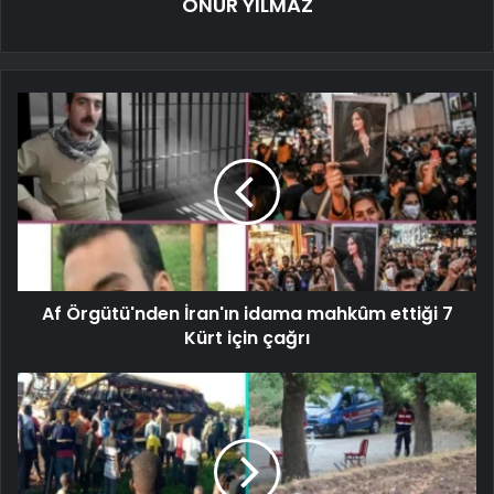
ONUR YILMAZ
Af Örgütü'nden İran'ın idama mahkûm ettiği 7
Kürt için çağrı