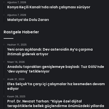
Ağustos 7, 2026
Konya Keçili Kanalı’nda ıslah çalışması sürüyor
Ağustos 7, 2026
Malatya’da Dolu Zararı
Rastgele Haberler
Haziran 11, 2025
Yeni oran açıklandı: Dev asteroidin Ay’a çarpma
ihtimali giderek artıyor
Nisan 14, 2026
Anadolu toprakları genişlemeye başladı: Tuz Gölü’nde
‘dev uyanış’ tetikleniyor
Aralık 31, 2024
Efes Selçuk’ta çarşı içi çalışmalar hız kesmeden devam
ediyor
Kasım 26, 2025
Prof. Dr. Nevzat Tarhan: “Kişiye özel dijital
terapötiklerle bellek güçlendirme önümüzdeki yıllarda