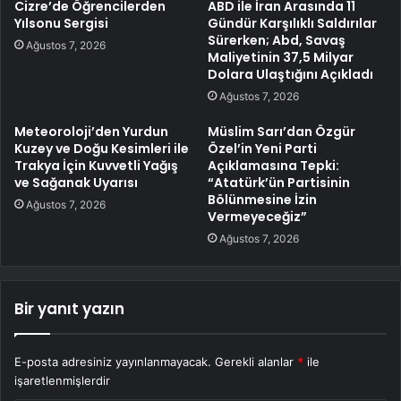
Cizre’de Öğrencilerden
ABD ile İran Arasında 11
Yılsonu Sergisi
Gündür Karşılıklı Saldırılar
Sürerken; Abd, Savaş
Ağustos 7, 2026
Maliyetinin 37,5 Milyar
Dolara Ulaştığını Açıkladı
Ağustos 7, 2026
Meteoroloji’den Yurdun
Müslim Sarı’dan Özgür
Kuzey ve Doğu Kesimleri ile
Özel’in Yeni Parti
Trakya İçin Kuvvetli Yağış
Açıklamasına Tepki:
ve Sağanak Uyarısı
“Atatürk’ün Partisinin
Bölünmesine İzin
Ağustos 7, 2026
Vermeyeceğiz”
Ağustos 7, 2026
Bir yanıt yazın
E-posta adresiniz yayınlanmayacak.
Gerekli alanlar
*
ile
işaretlenmişlerdir