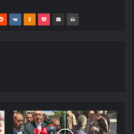
erest
Reddit
VKontakte
Odnoklassniki
Pocket
E-Posta ile paylaş
Yazdır