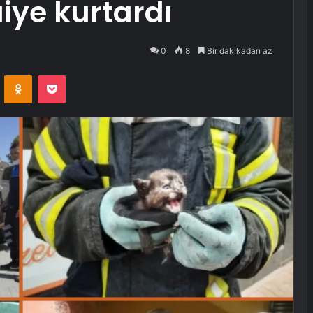
aiye kurtardı
0
8
Bir dakikadan az
VKontakte
Odnoklassniki
Pocket