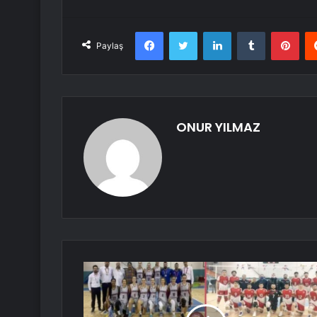
Facebook
Twitter
LinkedIn
Tumblr
Pint
Paylaş
ONUR YILMAZ