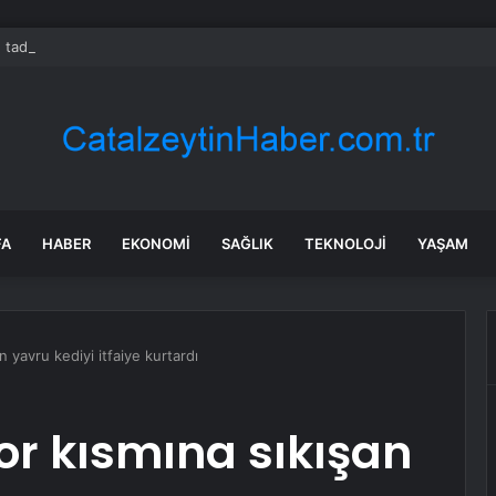
 tadilat yapan çift, gizli bölmede deste deste para buldu
FA
HABER
EKONOMI
SAĞLIK
TEKNOLOJI
YAŞAM
 yavru kediyi itfaiye kurtardı
r kısmına sıkışan