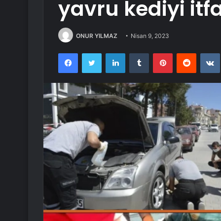
yavru kediyi itf
ONUR YILMAZ
Nisan 9, 2023
Facebook
Twitter
LinkedIn
Tumblr
Pinterest
Reddit