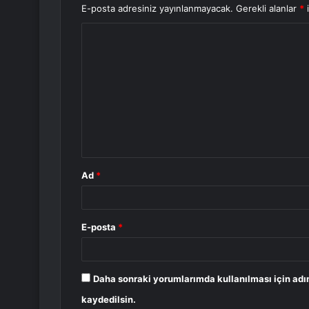
E-posta adresiniz yayınlanmayacak.
Gerekli alanlar
*
i
Y
o
r
u
m
*
Ad
*
E-posta
*
Daha sonraki yorumlarımda kullanılması için adı
kaydedilsin.