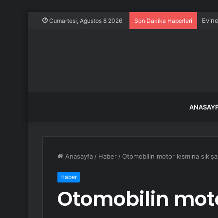
Evine
Cumartesi, Ağustos 8 2026
Son Dakika Haberleri
ANASAY
Anasayfa
/
Haber
/
Otomobilin motor kısmına sıkışan
Haber
Otomobilin moto