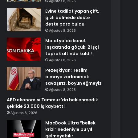
Ağustos 8, 2026
Evine tadilat yapan çift,
gizli bölmede deste
deste para buldu
Ağustos 8, 2026
Malatya’da konut
inşaatında göçük: 2 işçi
toprak altında kaldı!
Ağustos 8, 2026
Pezeşkiyan: Teslim
olmaya zorlanırsak
savaşırız, boyun eğmeyiz
Ağustos 8, 2026
ABD ekonomisi Temmuz’da beklenmedik
şekilde 23.000 iş kaybetti
Ağustos 8, 2026
MacBook Ultra “bellek
krizi” nedeniyle bu yıl
gelmeyebilir