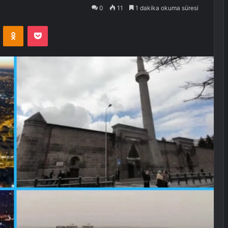
0
11
1 dakika okuma süresi
VKontakte
Odnoklassniki
Pocket