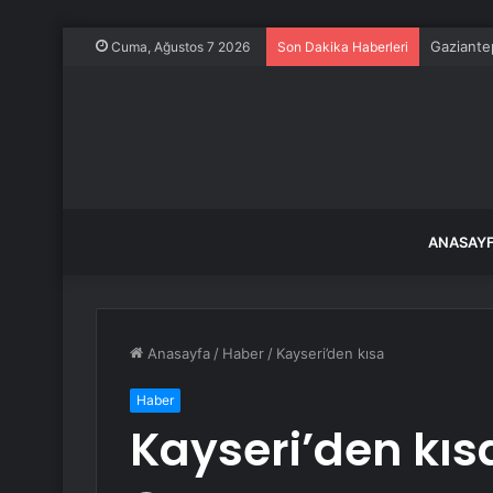
Gaziante
Cuma, Ağustos 7 2026
Son Dakika Haberleri
ANASAY
Anasayfa
/
Haber
/
Kayseri’den kısa
Haber
Kayseri’den kıs