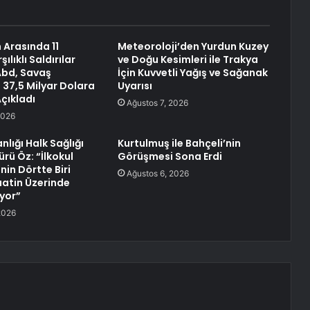
n Arasında 11
Meteoroloji’den Yurdun Kuzey
ılıklı Saldırılar
ve Doğu Kesimleri ile Trakya
Abd, Savaş
İçin Kuvvetli Yağış ve Sağanak
 37,5 Milyar Dolara
Uyarısı
Açıkladı
Ağustos 7, 2026
2026
nlığı Halk Sağlığı
Kurtulmuş ile Bahçeli’nin
rü Öz: “İlkokul
Görüşmesi Sona Erdi
nin Dörtte Biri
Ağustos 6, 2026
atin Üzerinde
yor”
2026