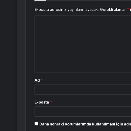
E-posta adresiniz yayınlanmayacak.
Gerekli alanlar
*
i
Y
o
r
u
m
*
Ad
*
E-posta
*
Daha sonraki yorumlarımda kullanılması için adı