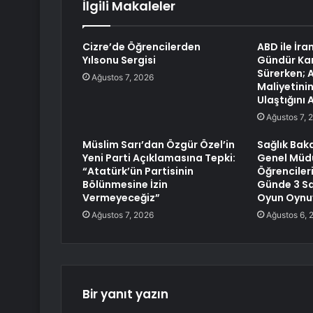
İlgili Makaleler
Cizre’de Öğrencilerden
ABD ile İra
Yılsonu Sergisi
Gündür Karş
Sürerken; 
Ağustos 7, 2026
Maliyetinin
Ulaştığını 
Ağustos 7, 
Müslim Sarı’dan Özgür Özel’in
Sağlık Baka
Yeni Parti Açıklamasına Tepki:
Genel Müdü
“Atatürk’ün Partisinin
Öğrencileri
Bölünmesine İzin
Günde 3 Sa
Vermeyeceğiz”
Oyun Oynu
Ağustos 7, 2026
Ağustos 6, 
Bir yanıt yazın