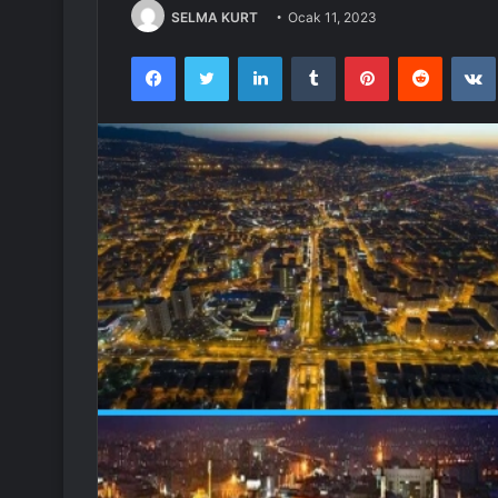
SELMA KURT
Ocak 11, 2023
Facebook
Twitter
LinkedIn
Tumblr
Pinterest
Reddit