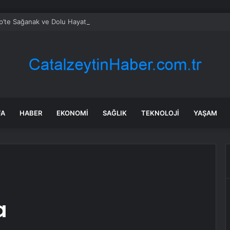
p’te Sağanak ve Dolu Hayatı Olumsuz Etkiledi
FA
HABER
EKONOMI
SAĞLIK
TEKNOLOJI
YAŞAM
a