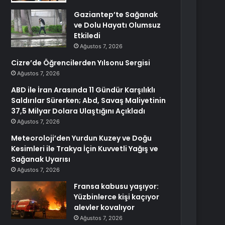
Gaziantep’te Sağanak
ve Dolu Hayatı Olumsuz
Etkiledi
Ağustos 7, 2026
Cizre’de Öğrencilerden Yılsonu Sergisi
Ağustos 7, 2026
ABD ile İran Arasında 11 Gündür Karşılıklı
Saldırılar Sürerken; Abd, Savaş Maliyetinin
37,5 Milyar Dolara Ulaştığını Açıkladı
Ağustos 7, 2026
Meteoroloji’den Yurdun Kuzey ve Doğu
Kesimleri ile Trakya İçin Kuvvetli Yağış ve
Sağanak Uyarısı
Ağustos 7, 2026
Fransa kabusu yaşıyor:
Yüzbinlerce kişi kaçıyor
alevler kovalıyor
Ağustos 7, 2026