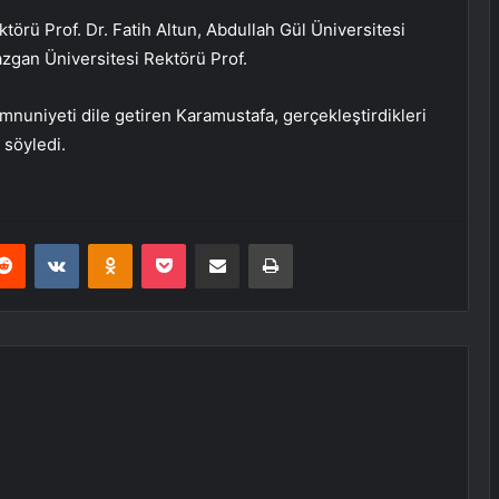
törü Prof. Dr. Fatih Altun, Abdullah Gül Üniversitesi
zgan Üniversitesi Rektörü Prof.
nuniyeti dile getiren Karamustafa, gerçekleştirdikleri
i söyledi.
erest
Reddit
VKontakte
Odnoklassniki
Pocket
E-Posta ile paylaş
Yazdır