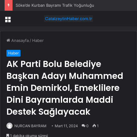
Söke’de Kurban Bayramı Trafik Yoğunluğu
Menü
Anasayfa
/
Haber
Haber
AK Parti Bolu Belediye
Başkan Adayı Muhammed
Emin Demirkol, Emeklilere
Dini Bayramlarda Maddi
Destek Sağlayacak
NURCAN BAYRAM
Mart 11, 2024
0
1
1 dakika okuma süresi