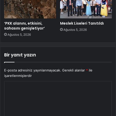
‘PKK alanını, etkisini,
Meslek Liseleri Tanıtıldı
sahasını genişletiyor’
Ağustos 5, 2026
Ağustos 5, 2026
Bir yanıt yazın
E-posta adresiniz yayınlanmayacak.
Gerekli alanlar
*
ile
işaretlenmişlerdir
Y
o
r
u
m