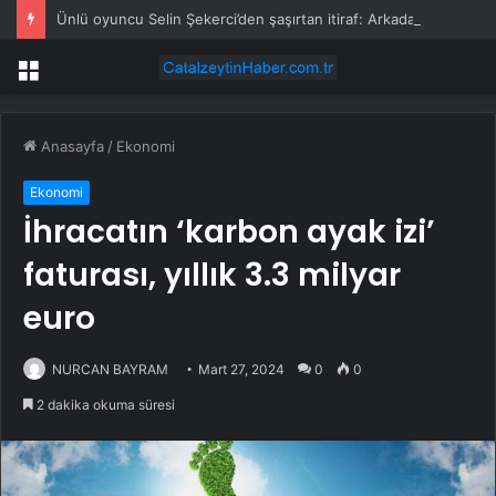
Ünlü oyuncu Selin Şekerci’den şaşırtan itiraf: Arkadaşımın evinde duş alıp geldim
Menü
Anasayfa
/
Ekonomi
Ekonomi
İhracatın ‘karbon ayak izi’
faturası, yıllık 3.3 milyar
euro
NURCAN BAYRAM
Mart 27, 2024
0
0
2 dakika okuma süresi