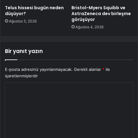
Telus hissesi bugün neden
Bristol-Myers Squibb ve
düşüyor?
AstraZeneca dev birleşme
görüşüyor
Ağustos 5, 2026
Ağustos 4, 2026
Bir yanıt yazın
E-posta adresiniz yayınlanmayacak.
Gerekli alanlar
*
ile
işaretlenmişlerdir
Y
o
r
u
m
*