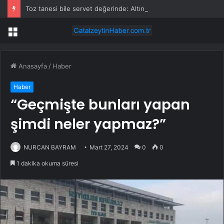
Toz tanesi bile servet değerinde: Altından daha değerli mineral keşfedildi
Menü
Anasayfa
/
Haber
Haber
“Geçmişte bunları yapan
şimdi neler yapmaz?”
NURCAN BAYRAM
Mart 27, 2024
0
0
1 dakika okuma süresi