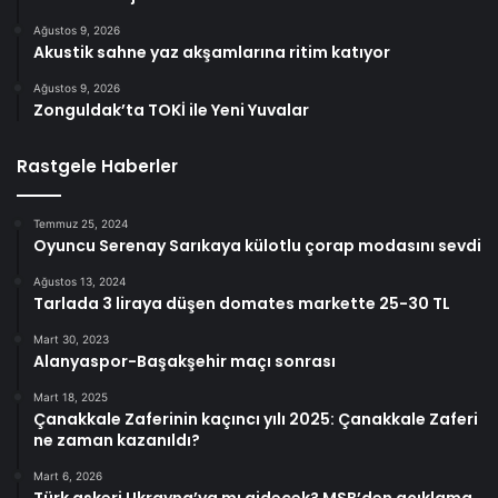
Ağustos 9, 2026
Akustik sahne yaz akşamlarına ritim katıyor
Ağustos 9, 2026
Zonguldak’ta TOKİ ile Yeni Yuvalar
Rastgele Haberler
Temmuz 25, 2024
Oyuncu Serenay Sarıkaya külotlu çorap modasını sevdi
Ağustos 13, 2024
Tarlada 3 liraya düşen domates markette 25-30 TL
Mart 30, 2023
Alanyaspor-Başakşehir maçı sonrası
Mart 18, 2025
Çanakkale Zaferinin kaçıncı yılı 2025: Çanakkale Zaferi
ne zaman kazanıldı?
Mart 6, 2026
Türk askeri Ukrayna’ya mı gidecek? MSB’den açıklama