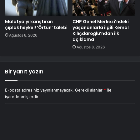
Malatya’yı karıştıran
CHP Genel Merkezi’ndeki
çıplak heykel! ‘Örtün’ talebi
yaşananlarla ilgili Kemal
Kılıçdaroğlu’ndan ilk
Ağustos 8, 2026
açıklama
Ağustos 8, 2026
Bir yanıt yazın
E-posta adresiniz yayınlanmayacak.
Gerekli alanlar
*
ile
işaretlenmişlerdir
Y
o
r
u