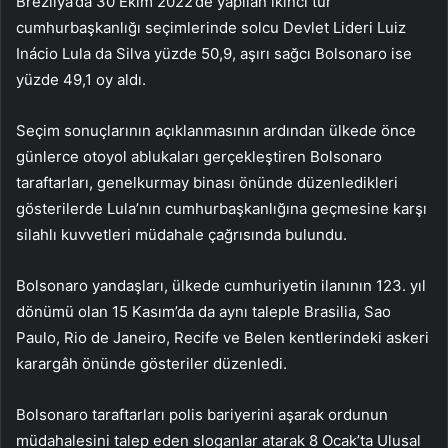
Brezilya’da 30 Ekim 2022’de yapılan ikinci tür
cumhurbaşkanlığı seçimlerinde solcu Devlet Lideri Luiz
Inácio Lula da Silva yüzde 50,9, aşırı sağcı Bolsonaro ise
yüzde 49,1 oy aldı.
Seçim sonuçlarının açıklanmasının ardından ülkede önce
günlerce otoyol ablukaları gerçekleştiren Bolsonaro
taraftarları, genelkurmay binası önünde düzenledikleri
gösterilerde Lula’nın cumhurbaşkanlığına geçmesine karşı
silahlı kuvvetleri müdahale çağrısında bulundu.
Bolsonaro yandaşları, ülkede cumhuriyetin ilanının 123. yıl
dönümü olan 15 Kasım’da da aynı taleple Brasilia, Sao
Paulo, Rio de Janeiro, Recife ve Belen kentlerindeki askeri
karargâh önünde gösteriler düzenledi.
Bolsonaro taraftarları polis bariyerini aşarak ordunun
müdahalesini talep eden sloganlar atarak 8 Ocak’ta Ulusal