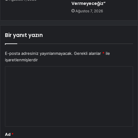
Vermeyeceğiz”
Ağustos 7, 2026
Bir yanıt yazın
E-posta adresiniz yayınlanmayacak.
Gerekli alanlar
*
ile
işaretlenmişlerdir
Y
o
r
u
m
*
Ad
*