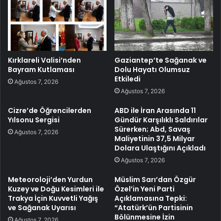
Kırklareli Valisi’nden
Gaziantep’te Sağanak ve
Bayram Kutlaması
Dolu Hayatı Olumsuz
Etkiledi
Ağustos 7, 2026
Ağustos 7, 2026
Cizre’de Öğrencilerden
ABD ile İran Arasında 11
Yılsonu Sergisi
Gündür Karşılıklı Saldırılar
Sürerken; Abd, Savaş
Ağustos 7, 2026
Maliyetinin 37,5 Milyar
Dolara Ulaştığını Açıkladı
Ağustos 7, 2026
Meteoroloji’den Yurdun
Müslim Sarı’dan Özgür
Kuzey ve Doğu Kesimleri ile
Özel’in Yeni Parti
Trakya İçin Kuvvetli Yağış
Açıklamasına Tepki:
ve Sağanak Uyarısı
“Atatürk’ün Partisinin
Bölünmesine İzin
Ağustos 7, 2026