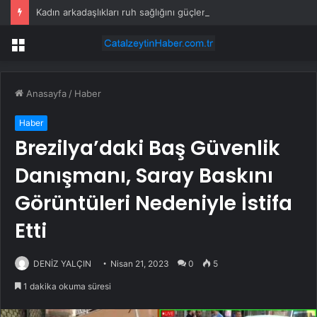
Kadın arkadaşlıkları ruh sağlığını güçlendiriyor
Menü
Anasayfa
/
Haber
Haber
Brezilya’daki Baş Güvenlik
Danışmanı, Saray Baskını
Görüntüleri Nedeniyle İstifa
Etti
DENİZ YALÇIN
Nisan 21, 2023
0
5
1 dakika okuma süresi