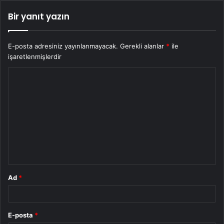
Bir yanıt yazın
E-posta adresiniz yayınlanmayacak.
Gerekli alanlar
*
ile
işaretlenmişlerdir
Y
o
r
u
m
*
Ad
*
E-posta
*