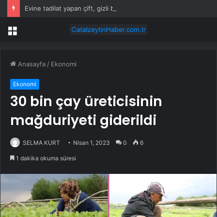
Evine tadilat yapan çift, gizli bölmede deste deste para buldu
Menü
Anasayfa
/
Ekonomi
Ekonomi
30 bin çay üreticisinin
mağduriyeti giderildi
SELMA KURT
Nisan 1, 2023
0
6
1 dakika okuma süresi