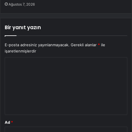
Ağustos 7, 2026
Bir yanıt yazın
E-posta adresiniz yayınlanmayacak.
Gerekli alanlar
*
ile
işaretlenmişlerdir
Y
o
r
u
m
*
Ad
*