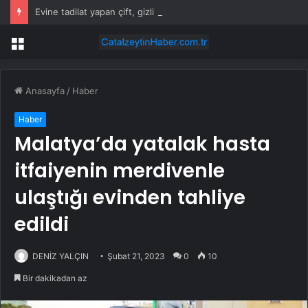
Evine tadilat yapan çift, gizli bölmede deste deste para buldu
Menü
Anasayfa
/
Haber
Haber
Malatya’da yatalak hasta
itfaiyenin merdivenle
ulaştığı evinden tahliye
edildi
DENİZ YALÇIN
Şubat 21, 2023
0
10
Bir dakikadan az