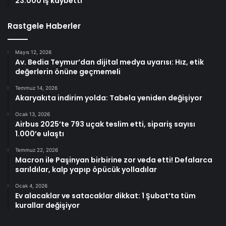
23.000 iş kaybetti
Rastgele Haberler
Mayıs 12, 2026
Av. Bedia Teymur’dan dijital medya uyarısı: Hız, etik
değerlerin önüne geçmemeli
Temmuz 14, 2026
Akaryakıta indirim yolda: Tabela yeniden değişiyor
Ocak 13, 2026
Airbus 2025’te 793 uçak teslim etti, sipariş sayısı
1.000’e ulaştı
Temmuz 22, 2026
Macron ile Paşinyan birbirine zor veda etti! Defalarca
sarıldılar, kalp yapıp öpücük yolladılar
Ocak 4, 2026
Ev alacaklar ve satacaklar dikkat: 1 Şubat’ta tüm
kurallar değişiyor