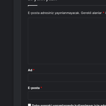
E-posta adresiniz yayınlanmayacak.
Gerekli alanlar
*
i
Y
o
r
u
m
*
Ad
*
E-posta
*
Daha sonraki yorumlarımda kullanılması için adı