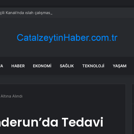
ili Kanalı’nda ıslah çalışması sürüyor
FA
HABER
EKONOMI
SAĞLIK
TEKNOLOJI
YAŞAM
Altına Alındı
enderun’da Tedavi