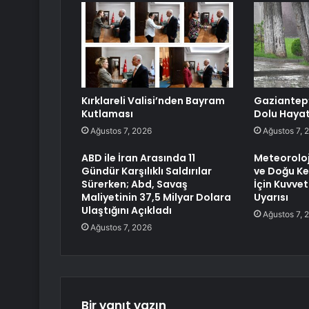
Kırklareli Valisi’nden Bayram
Gaziantep
Kutlaması
Dolu Hayat
Ağustos 7, 2026
Ağustos 7, 
ABD ile İran Arasında 11
Meteoroloj
Gündür Karşılıklı Saldırılar
ve Doğu Kes
Sürerken; Abd, Savaş
İçin Kuvvet
Maliyetinin 37,5 Milyar Dolara
Uyarısı
Ulaştığını Açıkladı
Ağustos 7, 
Ağustos 7, 2026
Bir yanıt yazın