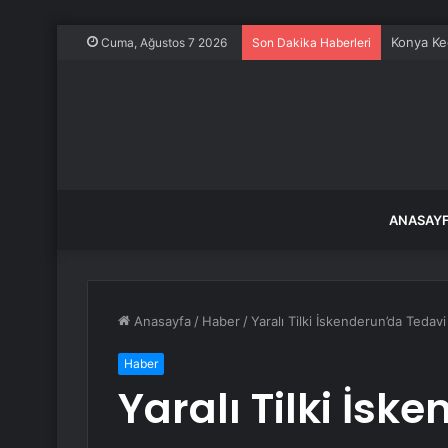
Konya Keç
Cuma, Ağustos 7 2026
Son Dakika Haberleri
ANASAY
Anasayfa
/
Haber
/
Yaralı Tilki İskenderun’da Tedavi 
Haber
Yaralı Tilki İsk