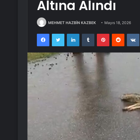
Altına Alındı
MEHMET HAZBİN KAZBEK
Mayıs 18, 2026
Facebook
Twitter
LinkedIn
Tumblr
Pinterest
Reddit