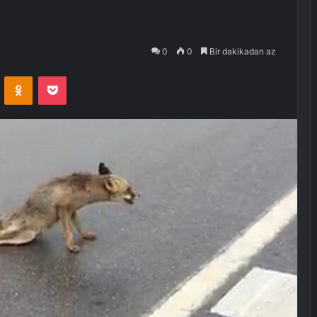
0
0
Bir dakikadan az
VKontakte
Odnoklassniki
Pocket