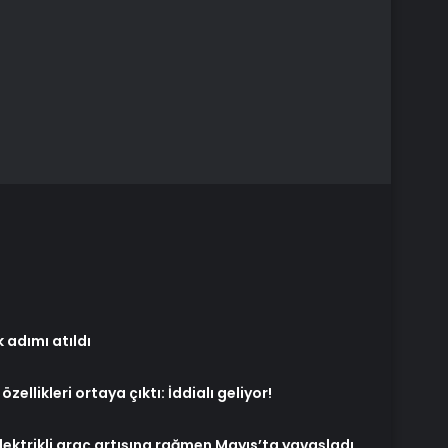
k adımı atıldı
zellikleri ortaya çıktı: İddialı geliyor!
elektrikli araç artışına rağmen Mayıs’ta yavaşladı