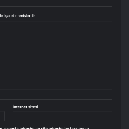
le işaretlenmişlerdir
İnternet sitesi
m, e-posta adresim ve site adresim bu tarayıcıya