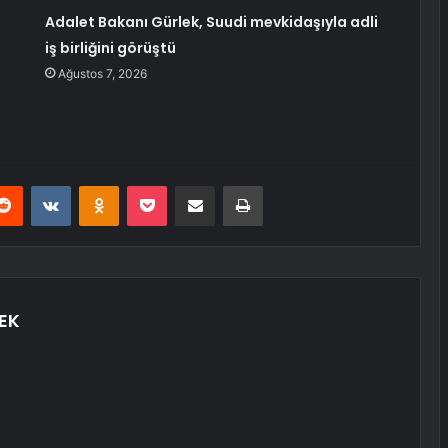
Adalet Bakanı Gürlek, Suudi mevkidaşıyla adli
iş birliğini görüştü
Ağustos 7, 2026
erest
Reddit
VKontakte
Odnoklassniki
Pocket
E-Posta ile paylaş
Yazdır
EK