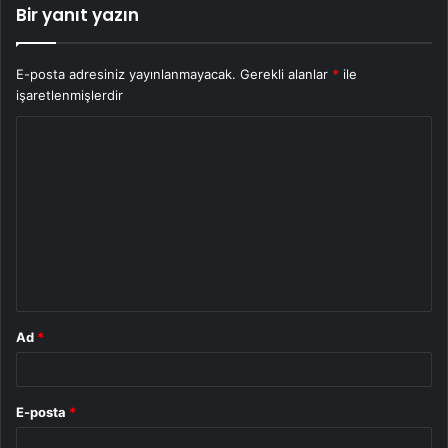
Bir yanıt yazın
E-posta adresiniz yayınlanmayacak.
Gerekli alanlar
*
ile
işaretlenmişlerdir
Y
o
r
u
m
*
Ad
*
E-posta
*