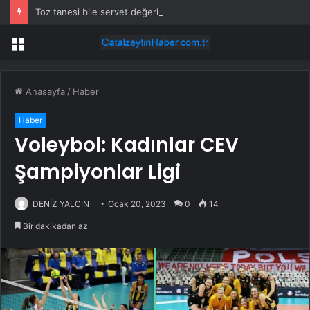
Toz tanesi bile servet değerinde: Altından daha değerli mineral keşfedildi
Menü
Anasayfa
/
Haber
Haber
Voleybol: Kadınlar CEV
Şampiyonlar Ligi
DENİZ YALÇIN
Ocak 20, 2023
0
14
Bir dakikadan az