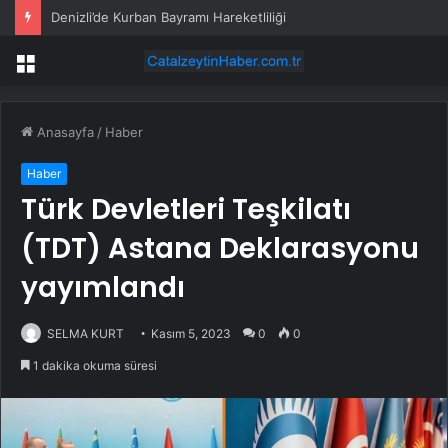
Denizli’de Kurban Bayramı Hareketliliği
Menü
Anasayfa
/
Haber
Haber
Türk Devletleri Teşkilatı
(TDT) Astana Deklarasyonu
yayımlandı
SELMA KURT
Kasım 5, 2023
0
0
1 dakika okuma süresi