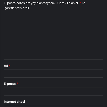
E-posta adresiniz yayınlanmayacak.
Gerekli alanlar
*
ile
işaretlenmişlerdir
Y
o
r
u
m
*
Ad
*
E-posta
*
İnternet sitesi