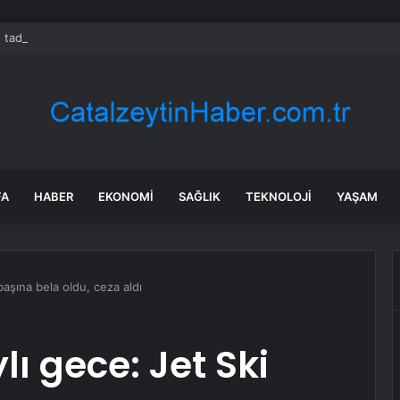
 tadilat yapan çift, gizli bölmede deste deste para buldu
FA
HABER
EKONOMI
SAĞLIK
TEKNOLOJI
YAŞAM
başına bela oldu, ceza aldı
lı gece: Jet Ski