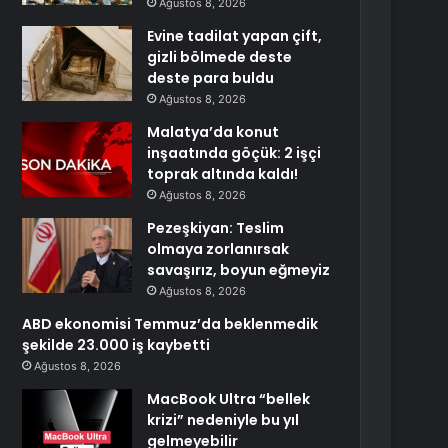
Ağustos 8, 2026
Evine tadilat yapan çift,
gizli bölmede deste
deste para buldu
Ağustos 8, 2026
Malatya’da konut
inşaatında göçük: 2 işçi
toprak altında kaldı!
Ağustos 8, 2026
Pezeşkiyan: Teslim
olmaya zorlanırsak
savaşırız, boyun eğmeyiz
Ağustos 8, 2026
ABD ekonomisi Temmuz’da beklenmedik
şekilde 23.000 iş kaybetti
Ağustos 8, 2026
MacBook Ultra “bellek
krizi” nedeniyle bu yıl
gelmeyebilir