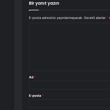
Bir yanıt yazın
E-posta adresiniz yayınlanmayacak.
Gerekli alanlar
*
i
Y
o
r
u
m
*
Ad
*
E-posta
*