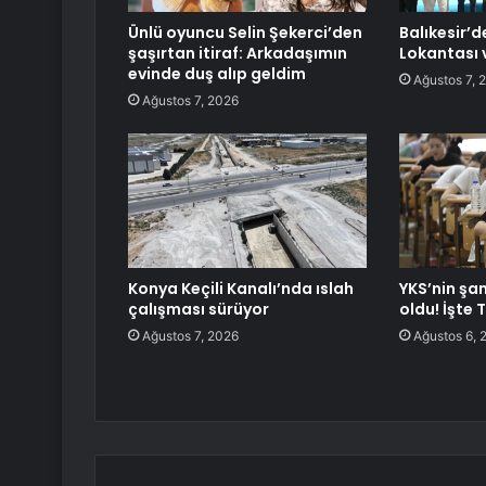
Ünlü oyuncu Selin Şekerci’den
Balıkesir’
şaşırtan itiraf: Arkadaşımın
Lokantası 
evinde duş alıp geldim
Ağustos 7, 
Ağustos 7, 2026
Konya Keçili Kanalı’nda ıslah
YKS’nin şam
çalışması sürüyor
oldu! İşte T
Ağustos 7, 2026
Ağustos 6, 