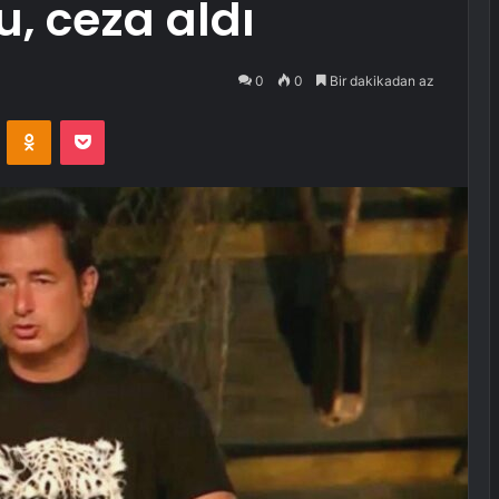
u, ceza aldı
0
0
Bir dakikadan az
VKontakte
Odnoklassniki
Pocket