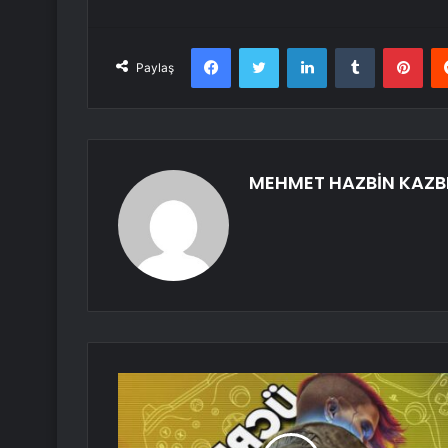
Facebook
Twitter
LinkedIn
Tumblr
Pint
Paylaş
MEHMET HAZBİN KAZB