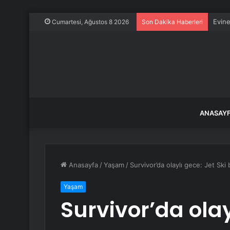
Evine
Cumartesi, Ağustos 8 2026
Son Dakika Haberleri
ANASAY
Anasayfa
/
Yaşam
/
Survivor’da olaylı gece: Jet Ski 
Yaşam
Survivor’da olay