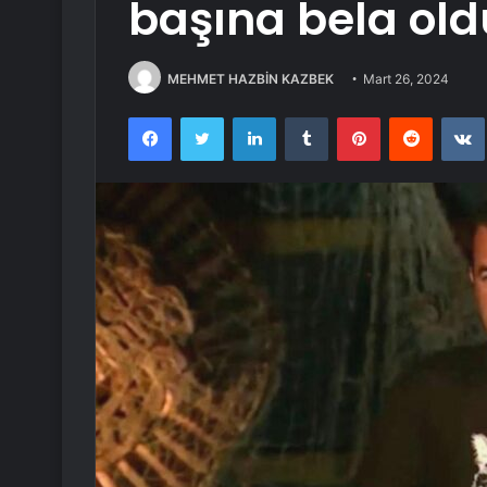
başına bela old
MEHMET HAZBİN KAZBEK
Mart 26, 2024
Facebook
Twitter
LinkedIn
Tumblr
Pinterest
Reddit