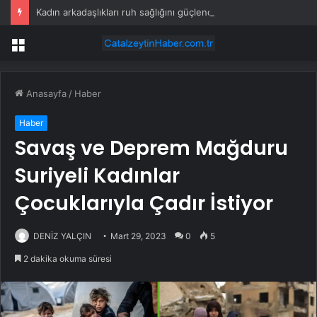
Kadın arkadaşlıkları ruh sağlığını güçlendiriyor
Menü
Anasayfa
/
Haber
Haber
Savaş ve Deprem Mağduru
Suriyeli Kadınlar
Çocuklarıyla Çadır İstiyor
DENİZ YALÇIN
Mart 29, 2023
0
5
2 dakika okuma süresi