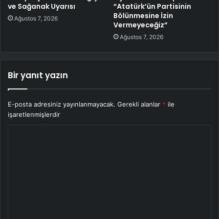
ve Sağanak Uyarısı
“Atatürk’ün Partisinin
Bölünmesine İzin
Ağustos 7, 2026
Vermeyeceğiz”
Ağustos 7, 2026
Bir yanıt yazın
E-posta adresiniz yayınlanmayacak.
Gerekli alanlar
*
ile
işaretlenmişlerdir
Y
o
r
u
m
*