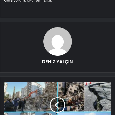
çalışıyorum. okul temizliği.”
DENİZ YALÇIN