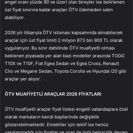
engel oranı yüzde 90 ve üzeri olan bireyler ise belirlenen
üst fiyat sınırına kadar araçları ÖTV ödemeden satın
alabiliyor.
2026 yılı itibarıyla ÖTV istisnası kapsamında alınabilecek
araçlar için üst fiyat limiti 2 milyon 873 bin 900 TL olarak
uygulanıyor. Bu sınır dahilinde ÖTV muafiyetli olması
beklenen piyasada yer alan bazı modeller arasında TOGG
T10X ve T10F, Fiat Egea Sedan ve Egea Cross, Renault
Clio ve Megane Sedan, Toyota Corolla ve Hyundai i20 gibi
araçlar yer alıyor.
ÖTV MUAFİYETLİ ARAÇLAR 2026 FİYATLARI
ÖTV muafiyetli araçlar fiyat listesi engelli vatandaşlara özel
olarak markaların kendi bayilerinde değişiklik
gösterebilmektedir. Emekliler için teklif ise henüz
yasalaşmadığı için fiyatlar ve oran ile ilgili belirsizlik devam