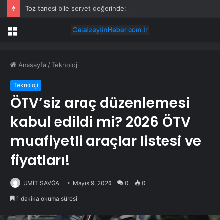
Toz tanesi bile servet değerinde: Altından daha değerli mineral keşfedildi
Menü
Anasayfa
/
Teknoloji
Teknoloji
ÖTV’siz araç düzenlemesi
kabul edildi mi? 2026 ÖTV
muafiyetli araçlar listesi ve
fiyatları!
ÜMİT SAVĞA
Mayıs 9, 2026
0
0
1 dakika okuma süresi