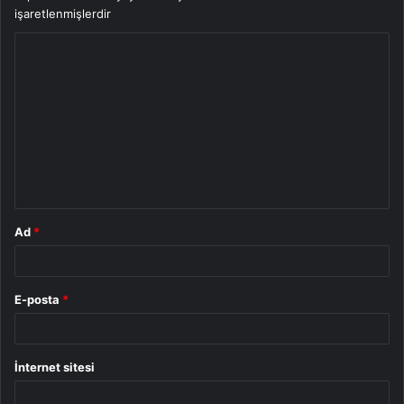
işaretlenmişlerdir
Y
o
r
u
m
*
Ad
*
E-posta
*
İnternet sitesi