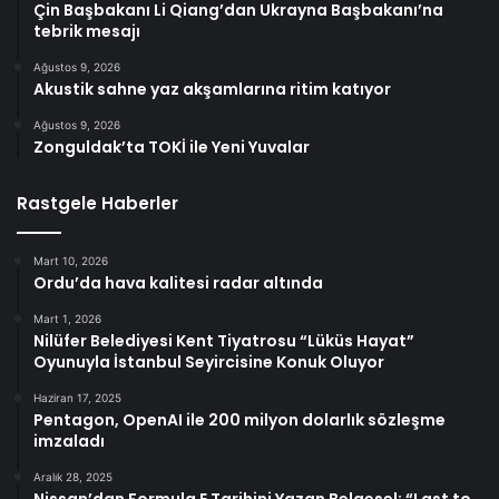
Çin Başbakanı Li Qiang’dan Ukrayna Başbakanı’na
tebrik mesajı
Ağustos 9, 2026
Akustik sahne yaz akşamlarına ritim katıyor
Ağustos 9, 2026
Zonguldak’ta TOKİ ile Yeni Yuvalar
Rastgele Haberler
Mart 10, 2026
Ordu’da hava kalitesi radar altında
Mart 1, 2026
Nilüfer Belediyesi Kent Tiyatrosu “Lüküs Hayat”
Oyunuyla İstanbul Seyircisine Konuk Oluyor
Haziran 17, 2025
Pentagon, OpenAI ile 200 milyon dolarlık sözleşme
imzaladı
Aralık 28, 2025
Nissan’dan Formula E Tarihini Yazan Belgesel: “Last to