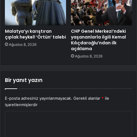
Malatya’yı karıştıran
CHP Genel Merkezi’ndeki
çıplak heykel! ‘Örtün’ talebi
yaşananlarla ilgili Kemal
Kılıçdaroğlu’ndan ilk
Ağustos 8, 2026
açıklama
Ağustos 8, 2026
Bir yanıt yazın
E-posta adresiniz yayınlanmayacak.
Gerekli alanlar
*
ile
işaretlenmişlerdir
Y
o
r