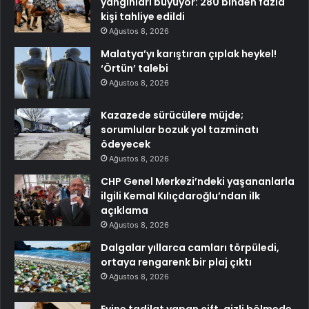
yangınları büyüyor: 280 binden fazla
kişi tahliye edildi
Ağustos 8, 2026
Malatya’yı karıştıran çıplak heykel!
‘Örtün’ talebi
Ağustos 8, 2026
Kazazede sürücülere müjde;
sorumlular bozuk yol tazminatı
ödeyecek
Ağustos 8, 2026
CHP Genel Merkezi’ndeki yaşananlarla
ilgili Kemal Kılıçdaroğlu’ndan ilk
açıklama
Ağustos 8, 2026
Dalgalar yıllarca camları törpüledi,
ortaya rengarenk bir plaj çıktı
Ağustos 8, 2026
Evine tadilat yapan çift, gizli bölmede