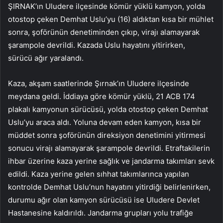
ŞIRNAK’ın Uludere ilçesinde kömür yüklü kamyon, yolda
otostop çeken Demhat Uslu’yu (16) aldıktan kısa bir mühlet
sonra, şoförünün denetiminden çıkıp, virajı alamayarak
şarampole devrildi. Kazada Uslu hayatını yitirirken,
sürücü ağır yaralandı.
Kaza, akşam saatlerinde Şırnak’ın Uludere ilçesinde
meydana geldi. İddiaya göre kömür yüklü, 21 ACB 174
plakalı kamyonun sürücüsü, yolda otostop çeken Demhat
Uslu’yu araca aldı. Yoluna devam eden kamyon, kısa bir
müddet sonra şoförünün direksiyon denetimini yitirmesi
sonucu virajı alamayarak şarampole devrildi. Etraftakilerin
ihbar üzerine kaza yerine sağlık ve jandarma takımları sevk
edildi. Kaza yerine gelen sıhhat takımlarınca yapılan
kontrolde Demhat Uslu’nun hayatını yitirdiği belirlenirken,
durumu ağır olan kamyon sürücüsü ise Uludere Devlet
Hastanesine kaldırıldı. Jandarma grupları yolu trafiğe