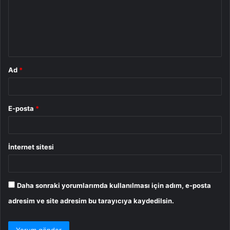
u
m
*
Ad
*
E-posta
*
İnternet sitesi
Daha sonraki yorumlarımda kullanılması için adım, e-posta
adresim ve site adresim bu tarayıcıya kaydedilsin.