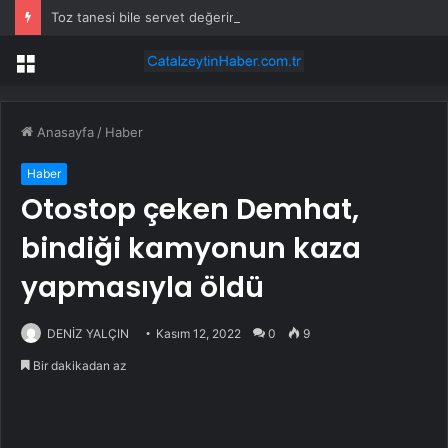
Toz tanesi bile servet değerinde: Altından daha değerli mineral keşfedildi
Menü
Anasayfa
/
Haber
Haber
Otostop çeken Demhat,
bindiği kamyonun kaza
yapmasıyla öldü
DENİZ YALÇIN
Kasım 12, 2022
0
9
Bir dakikadan az