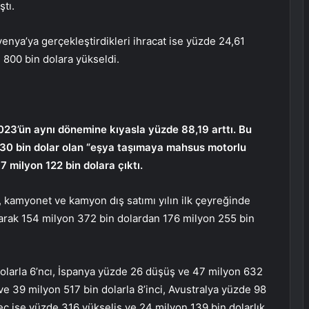
tı.
enya’ya gerçekleştirdikleri ihracat ise yüzde 24,61
 800 bin dolara yükseldi.
23’ün aynı dönemine kıyasla yüzde 88,19 arttı. Bu
430 bin dolar olan “eşya taşımaya mahsus motorlu
87 milyon 122 bin dolara çıktı.
ç, kamyonet ve kamyon dış satımı yılın ilk çeyreğinde
arak 154 milyon 372 bin dolardan 176 milyon 255 bin
olarla 6’ncı, İspanya yüzde 26 düşüş ve 47 milyon 632
ve 39 milyon 517 bin dolarla 8’inci, Avustralya yüzde 98
eç ise yüzde 316 yükseliş ve 24 milyon 139 bin dolarlık