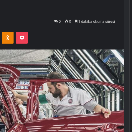
0
0
1 dakika okuma süresi
VKontakte
Odnoklassniki
Pocket