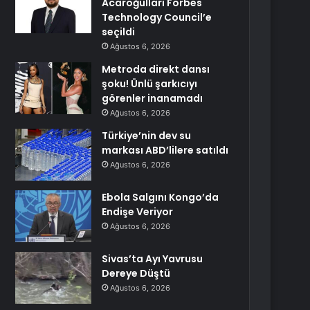
Acaroğulları Forbes
Technology Council’e
seçildi
Ağustos 6, 2026
Metroda direkt dansı
şoku! Ünlü şarkıcıyı
görenler inanamadı
Ağustos 6, 2026
Türkiye’nin dev su
markası ABD’lilere satıldı
Ağustos 6, 2026
Ebola Salgını Kongo’da
Endişe Veriyor
Ağustos 6, 2026
Sivas’ta Ayı Yavrusu
Dereye Düştü
Ağustos 6, 2026