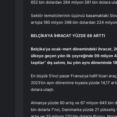
652 bin dolardan 264 milyon 581 bin dolara ulaş
Sektör temsilcilerinin üçüncü basamaktaki Slov
artışla 180 milyon 398 bin dolardan 224 milyon
BELÇİKA’YA İHRACAT YÜZDE 88 ARTTI
Belçika’ya ocak-mart dönemindeki ihracat, 20
ülkeye geçen yılın ilk çeyreğinde 99 milyon 
taşıtlar” dış satımı, bu yılın aynı döneminde 1
En büyük 5’inci pazar Fransa’ya hafif ticari ara
2023’ün aynı dönemine kıyasla yüzde 14,17 art
dolara ulaştı.
Almanya yüzde 60 artış ve 67 milyon 645 bin d
bin dolarla 7’nci, Danimarka yüzde 21 yükseliş 
artış ve 35 milyon 170 bin dolarla 9’uncu, Norv