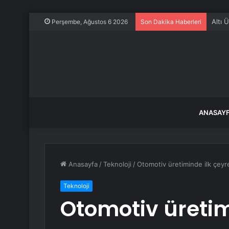
Altı 
Perşembe, Ağustos 6 2026
Son Dakika Haberleri
ANASAY
Anasayfa
/
Teknoloji
/
Otomotiv üretiminde ilk çeyre
Teknoloji
Otomotiv üretim