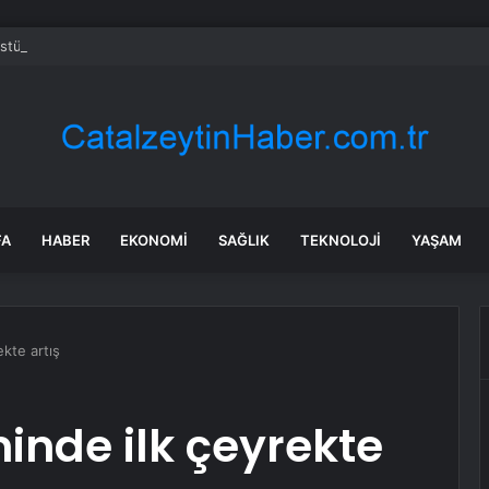
Üstü İstanbul 5. Bölüm full HD tek parça izleme linki var mı, ATV Altı Üst
FA
HABER
EKONOMI
SAĞLIK
TEKNOLOJI
YAŞAM
kte artış
inde ilk çeyrekte