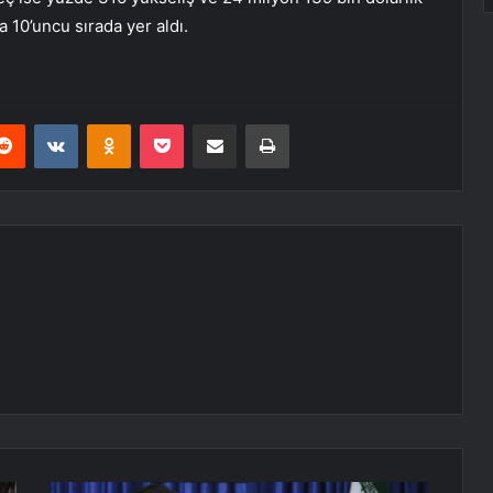
a 10’uncu sırada yer aldı.
erest
Reddit
VKontakte
Odnoklassniki
Pocket
E-Posta ile paylaş
Yazdır