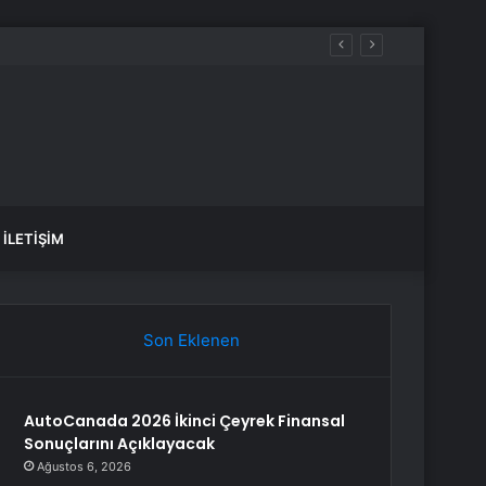
ü İstanbul 5. bölüm nereden izlenir?
İLETIŞIM
Son Eklenen
AutoCanada 2026 İkinci Çeyrek Finansal
Sonuçlarını Açıklayacak
Ağustos 6, 2026