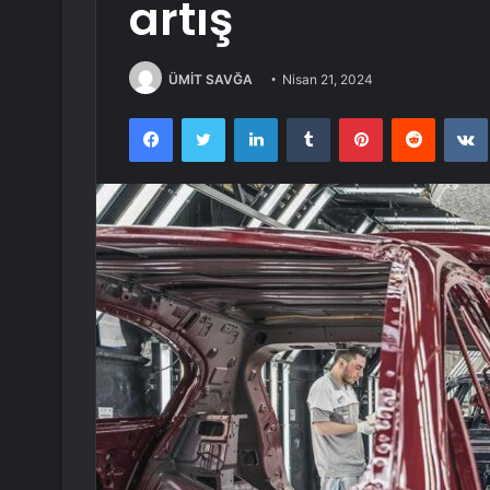
artış
ÜMİT SAVĞA
Nisan 21, 2024
Facebook
Twitter
LinkedIn
Tumblr
Pinterest
Reddit