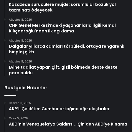
Kazazede sürücülere müjde; sorumlular bozuk yol
tazminatı ödeyecek
Ağustos 8, 2026
CHP Genel Merkezi’ndeki yaşananlarla ilgili Kemal
Kılıçdaroğlu’ndan ilk açıklama
Ağustos 8, 2026
Dalgalar yıllarca camları törpüledi, ortaya rengarenk
bir plaj çıktı
Ağustos 8, 2026
Evine tadilat yapan çift, gizli bölmede deste deste
para buldu
Rastgele Haberler
Haziran 6, 2025
AKP’li Çelik’ten Cumhur ortağına ağır eleştiriler
Ocak 5, 2026
ABD’nin Venezuela’ya Saldırısı… Çin’den ABD’ye Kınama