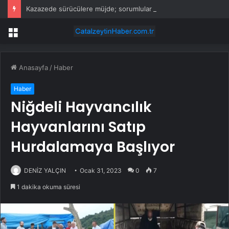
Kazazede sürücülere müjde; sorumlular bozuk yol tazminatı ödeyecek
Menü
Anasayfa
/
Haber
Haber
Niğdeli Hayvancılık
Hayvanlarını Satıp
Hurdalamaya Başlıyor
DENİZ YALÇIN
Ocak 31, 2023
0
7
1 dakika okuma süresi