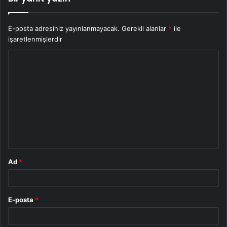
E-posta adresiniz yayınlanmayacak.
Gerekli alanlar
*
ile
işaretlenmişlerdir
Y
o
r
u
m
*
Ad
*
E-posta
*