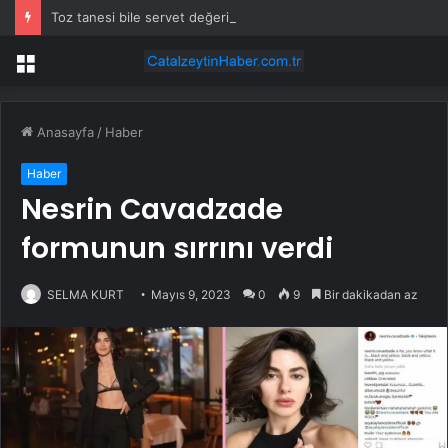
Toz tanesi bile servet değerinde: Altından daha değerli mineral keşfedildi
Menü
Anasayfa
/
Haber
Haber
Nesrin Cavadzade
formunun sırrını verdi
SELMA KURT
Mayıs 9, 2023
0
9
Bir dakikadan az