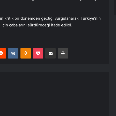
ın kritik bir dönemden geçtiği vurgulanarak, Türkiye’nin
için çabalarını sürdüreceği ifade edildi.
erest
Reddit
VKontakte
Odnoklassniki
Pocket
E-Posta ile paylaş
Yazdır