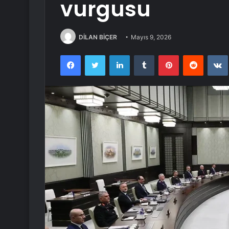
vurgusu
DİLAN BİÇER
Mayıs 9, 2026
Facebook
Twitter
LinkedIn
Tumblr
Pinterest
Reddit