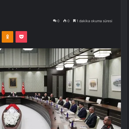
0
0
1 dakika okuma süresi
VKontakte
Odnoklassniki
Pocket