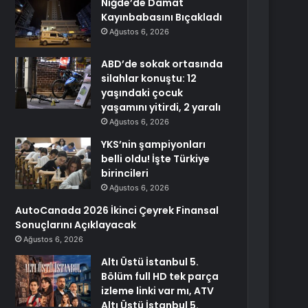
Niğde’de Damat
Kayınbabasını Bıçakladı
Ağustos 6, 2026
ABD’de sokak ortasında
silahlar konuştu: 12
yaşındaki çocuk
yaşamını yitirdi, 2 yaralı
Ağustos 6, 2026
YKS’nin şampiyonları
belli oldu! İşte Türkiye
birincileri
Ağustos 6, 2026
AutoCanada 2026 İkinci Çeyrek Finansal
Sonuçlarını Açıklayacak
Ağustos 6, 2026
Altı Üstü İstanbul 5.
Bölüm full HD tek parça
izleme linki var mı, ATV
Altı Üstü İstanbul 5.