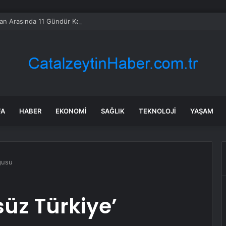
ran Arasında 11 Gündür Karşılıklı Saldırılar Sürerken; Abd, Savaş Maliyetini
FA
HABER
EKONOMI
SAĞLIK
TEKNOLOJI
YAŞAM
gusu
üz Türkiye’