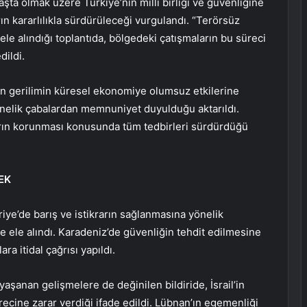
a olmak üzere Türkiye’nin milli birliği ve güvenliğine
ın kararlılıkla sürdürüleceği vurgulandı. “Terörsüz
ele alındığı toplantıda, bölgedeki çatışmaların bu süreci
dildi.
an gerilimin küresel ekonomiye olumsuz etkilerine
önelik çabalardan memnuniyet duyulduğu aktarıldı.
ların korunması konusunda tüm tedbirleri sürdürdüğü
EK
riye’de barış ve istikrarın sağlanmasına yönelik
e ele alındı. Karadeniz’de güvenliğin tehdit edilmesine
a itidal çağrısı yapıldı.
aşanan gelişmelere de değinilen bildiride, İsrail’in
sürecine zarar verdiği ifade edildi. Lübnan’ın egemenliği