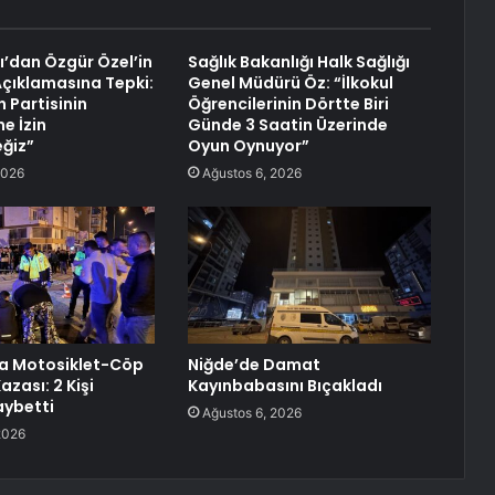
ı’dan Özgür Özel’in
Sağlık Bakanlığı Halk Sağlığı
 Açıklamasına Tepki:
Genel Müdürü Öz: “İlkokul
 Partisinin
Öğrencilerinin Dörtte Biri
e İzin
Günde 3 Saatin Üzerinde
ğiz”
Oyun Oynuyor”
2026
Ağustos 6, 2026
a Motosiklet-Cöp
Niğde’de Damat
zası: 2 Kişi
Kayınbabasını Bıçakladı
aybetti
Ağustos 6, 2026
2026