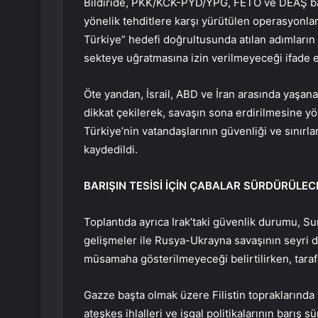
Bildiride, PKK/KCK-PYD/YPG, FETÖ ve DEAŞ başt
yönelik tehditlere karşı yürütülen operasyonlar
Türkiye” hedefi doğrultusunda atılan adımların 
sekteye uğratmasına izin verilmeyeceği ifade e
Öte yandan, İsrail, ABD ve İran arasında yaşan
dikkat çekilerek, savaşın sona erdirilmesine y
Türkiye’nin vatandaşlarının güvenliği ve sınır
kaydedildi.
BARIŞIN TESİSİ İÇİN ÇABALAR SÜRDÜRÜLEC
Toplantıda ayrıca Irak’taki güvenlik durumu, Su
gelişmeler ile Rusya-Ukrayna savaşının seyri d
müsamaha gösterilmeyeceği belirtilirken, taraflar
Gazze başta olmak üzere Filistin topraklarında y
ateşkes ihlalleri ve işgal politikalarının barış 