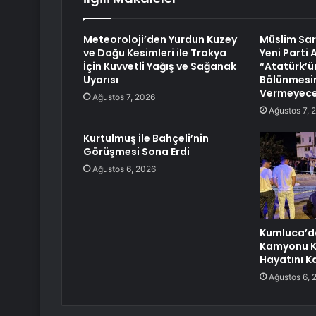
Meteoroloji’den Yurdun Kuzey
Müslim Sar
ve Doğu Kesimleri ile Trakya
Yeni Parti
İçin Kuvvetli Yağış ve Sağanak
“Atatürk’ün
Uyarısı
Bölünmesin
Vermeyece
Ağustos 7, 2026
Ağustos 7, 
Kurtulmuş ile Bahçeli’nin
Görüşmesi Sona Erdi
Ağustos 6, 2026
Kumluca’d
Kamyonu Ka
Hayatını K
Ağustos 6, 