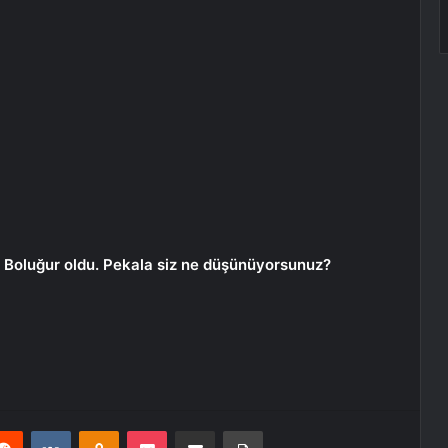
e Boluğur oldu. Pekala siz ne düşünüyorsunuz?
erest
Reddit
VKontakte
Odnoklassniki
Pocket
E-Posta ile paylaş
Yazdır