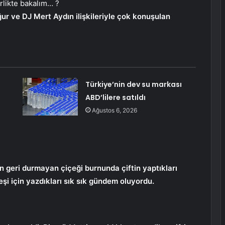
irlikte bakalım… ?
r ve DJ Mert Aydın ilişkileriyle çok konuşulan
Türkiye’nin dev su markası
ABD’lilere satıldı
Ağustos 6, 2026
 geri durmayan çiçeği burnunda çiftin yaptıkları
şi için yazdıkları sık sık gündem oluyordu.