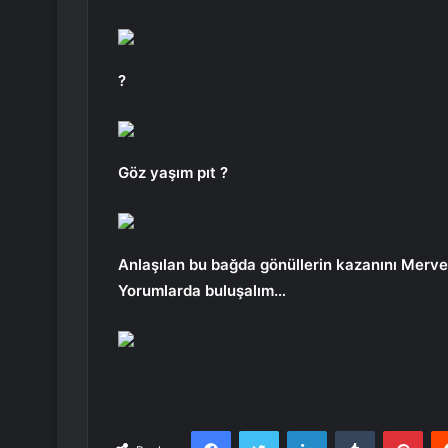
?
Göz yaşım pıt ?
Anlaşılan bu bağda gönüllerin kazanını Merv
Yorumlarda buluşalım…
Facebook
Twitter
LinkedIn
Tumblr
Pint