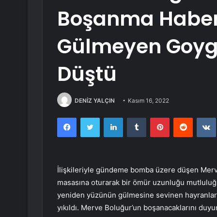
Boşanma Haber
Gülmeyen Goygo
Düştü
DENİZ YALÇIN
Kasım 16, 2022
Facebook
Twitter
LinkedIn
Tumblr
Pinterest
Reddit
İlişkileriyle gündeme bomba üzere düşen Merv
masasına oturarak bir ömür uzunluğu mutluluğa
yeniden yüzünün gülmesine sevinen hayranları
yıkıldı. Merve Boluğur’un boşanacaklarını duy