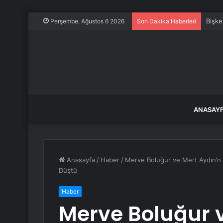
Bişke
Perşembe, Ağustos 6 2026
Son Dakika Haberleri
ANASAY
Anasayfa
/
Haber
/
Merve Boluğur ve Mert Aydın’n
Düştü
Haber
Merve Boluğur v