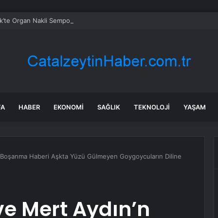
k’te Organ Nakli Sempozyumu Başladı
FA
HABER
EKONOMI
SAĞLIK
TEKNOLOJI
YAŞAM
 Boşanma Haberi Aşkta Yüzü Gülmeyen Goygoycuların Diline
e Mert Aydın’n