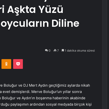
i Aşkta Yüzü
ycuların Diline
0
7
1 dakika okuma süresi
VKontakte
Odnoklassniki
Pocket
e Boluğur ve DJ Mert Aydın geçtiğimiz aylarda nikah
 evet demişlerdi. Merve Boluğur’un yıllar sonra
 Boluğur ve Aydın’ın boşanma haberinin akabinde
urduğu paylaşımın ardından sosyal medyada birçok kişi