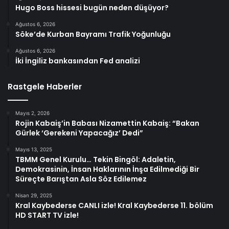
Hugo Boss hissesi bugün neden düşüyor?
Ağustos 6, 2026
Söke’de Kurban Bayramı Trafik Yoğunluğu
Ağustos 6, 2026
İki İngiliz bankasından Fed analizi
Rastgele Haberler
Mayıs 2, 2026
Rojin Kabaiş’in Babası Nizamettin Kabaiş: “Bakan
Gürlek ‘Gerekeni Yapacağız’ Dedi”
Mayıs 13, 2025
TBMM Genel Kurulu… Tekin Bingöl: Adaletin,
Demokrasinin, İnsan Haklarının İnşa Edilmediği Bir
Süreçte Barıştan Asla Söz Edilemez
Nisan 29, 2025
Kral Kaybederse CANLI izle! Kral Kaybederse 11. bölüm
HD START TV izle!