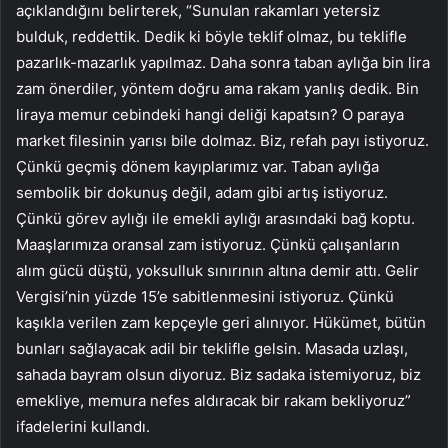
açıklandığını belirterek, “Sunulan rakamları yetersiz
bulduk, reddettik. Dedik ki böyle teklif olmaz, bu teklifle
pazarlık-mazarlık yapılmaz. Daha sonra taban aylığa bin lira
zam önerdiler, yöntem doğru ama rakam yanlış dedik. Bin
liraya memur cebindeki hangi deliği kapatsın? O paraya
market filesinin yarısı bile dolmaz. Biz, refah payı istiyoruz.
Çünkü geçmiş dönem kayıplarımız var. Taban aylığa
sembolik bir dokunuş değil, adam gibi artış istiyoruz.
Çünkü görev aylığı ile emekli aylığı arasındaki bağ koptu.
Maaşlarımıza oransal zam istiyoruz. Çünkü çalışanların
alım gücü düştü, yoksulluk sınırının altına demir attı. Gelir
Vergisi’nin yüzde 15’e sabitlenmesini istiyoruz. Çünkü
kaşıkla verilen zam kepçeyle geri alınıyor. Hükümet, bütün
bunları sağlayacak adil bir teklifle gelsin. Masada uzlaşı,
sahada bayram olsun diyoruz. Biz sadaka istemiyoruz, biz
emekliye, memura nefes aldıracak bir rakam bekliyoruz”
ifadelerini kullandı.