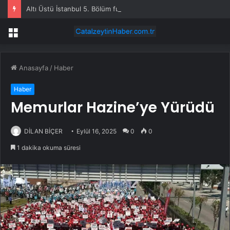
Altı Üstü İstanbul 5. Bölüm full HD tek parça izleme linki var mı, ATV Altı Üstü İstanbul 5. bölüm nereden izlenir?
Menü
Anasayfa
/
Haber
Haber
Memurlar Hazine’ye Yürüdü
DİLAN BİÇER
Eylül 16, 2025
0
0
1 dakika okuma süresi