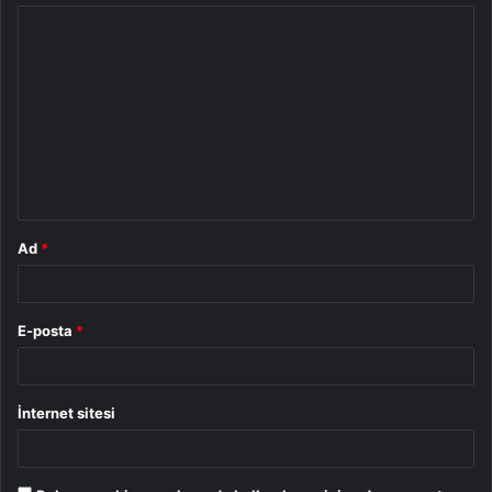
Y
o
r
u
m
*
Ad
*
E-posta
*
İnternet sitesi