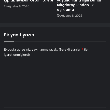
çıplak heykel! ‘Örtün’ talebi
yaşananlarla ilgili Kemal
Kılıçdaroğlu’ndan ilk
Ağustos 8, 2026
açıklama
Ağustos 8, 2026
Bir yanıt yazın
E-posta adresiniz yayınlanmayacak.
Gerekli alanlar
*
ile
işaretlenmişlerdir
Y
o
r
u
m
*