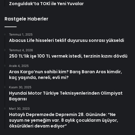
Zonguldak’ta TOKİ ile Yeni Yuvalar
Rastgele Haberler
Temmuz 1, 2025
Abacus Life hisseleri teklif duyurusu sonrası yükseldi
Temmuz 4, 2026
250 TL’lik işe 100 TL vermek istedi, terzinin kızını dövdü
Aralık 4, 2025
Aras Kargo’nun sahibi kim? Barış Baran Aras kimdir,
kaç yaşında, nereli, evli mi?
Kasım 30, 2025
Hyundai Motor Türkiye Teknisyenlerinden Olimpiyat
Başarısı
Mart 30, 2023
Hataylı Depremzede Depremin 28. Gününde: “Ne
suyum ne yemeğim var. 8 aylık çocuklarım üşüyor,
öksürükleri devam ediyor”