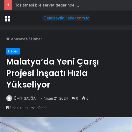
Toz tanesi bile servet değerinde: Altından daha değerli mineral keşfedildi
Menü
Anasayfa
/
Haber
Haber
Malatya’da Yeni Çarşı
Projesi İnşaatı Hızla
Yükseliyor
ÜMİT SAVĞA
Nisan 21, 2024
0
0
1 dakika okuma süresi