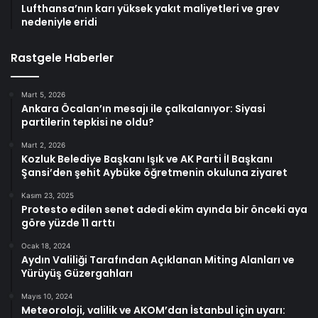
Lufthansa’nın karı yüksek yakıt maliyetleri ve grev
nedeniyle eridi
Rastgele Haberler
Mart 5, 2026
Ankara Öcalan’ın mesajı ile çalkalanıyor: Siyasi
partilerin tepkisi ne oldu?
Mart 2, 2026
Kozluk Belediye Başkanı Işık ve AK Parti İl Başkanı
Şansi’den şehit Aybüke öğretmenin okuluna ziyaret
Kasım 23, 2025
Protesto edilen senet adedi ekim ayında bir önceki aya
göre yüzde 11 arttı
Ocak 18, 2024
Aydın Valiliği Tarafından Açıklanan Miting Alanları ve
Yürüyüş Güzergahları
Mayıs 10, 2024
Meteoroloji, valilik ve AKOM’dan İstanbul için uyarı: