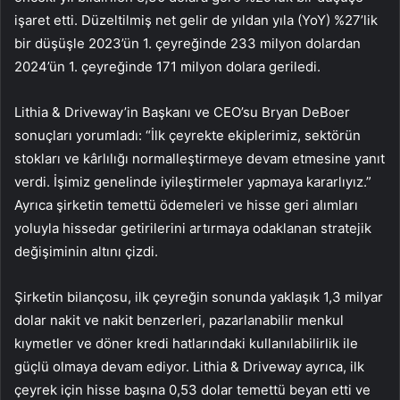
işaret etti. Düzeltilmiş net gelir de yıldan yıla (YoY) %27’lik
bir düşüşle 2023’ün 1. çeyreğinde 233 milyon dolardan
2024’ün 1. çeyreğinde 171 milyon dolara geriledi.
Lithia & Driveway’in Başkanı ve CEO’su Bryan DeBoer
sonuçları yorumladı: “İlk çeyrekte ekiplerimiz, sektörün
stokları ve kârlılığı normalleştirmeye devam etmesine yanıt
verdi. İşimiz genelinde iyileştirmeler yapmaya kararlıyız.”
Ayrıca şirketin temettü ödemeleri ve hisse geri alımları
yoluyla hissedar getirilerini artırmaya odaklanan stratejik
değişiminin altını çizdi.
Şirketin bilançosu, ilk çeyreğin sonunda yaklaşık 1,3 milyar
dolar nakit ve nakit benzerleri, pazarlanabilir menkul
kıymetler ve döner kredi hatlarındaki kullanılabilirlik ile
güçlü olmaya devam ediyor. Lithia & Driveway ayrıca, ilk
çeyrek için hisse başına 0,53 dolar temettü beyan etti ve