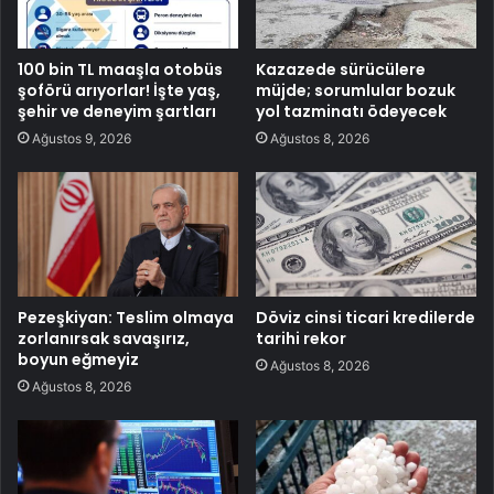
100 bin TL maaşla otobüs
Kazazede sürücülere
şoförü arıyorlar! İşte yaş,
müjde; sorumlular bozuk
şehir ve deneyim şartları
yol tazminatı ödeyecek
Ağustos 9, 2026
Ağustos 8, 2026
Pezeşkiyan: Teslim olmaya
Döviz cinsi ticari kredilerde
zorlanırsak savaşırız,
tarihi rekor
boyun eğmeyiz
Ağustos 8, 2026
Ağustos 8, 2026