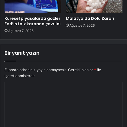
Küresel piyasalarda gözler
Malatya’da Dolu Zararı
Fed’in faiz kararına çevrildi
Ağustos 7, 2026
Ağustos 7, 2026
Bir yanıt yazın
E-posta adresiniz yayınlanmayacak.
Gerekli alanlar
*
ile
işaretlenmişlerdir
Y
o
r
u
m