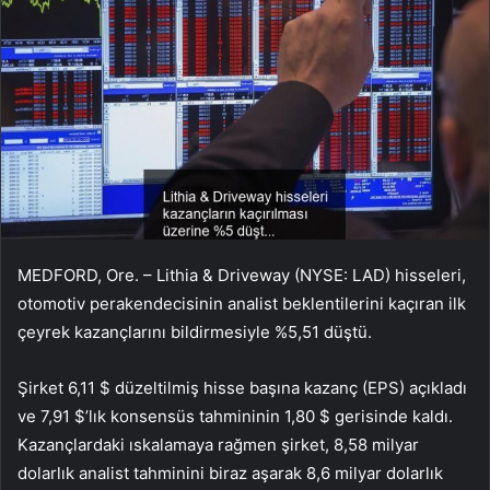
MEDFORD, Ore. – Lithia & Driveway (NYSE: LAD) hisseleri,
otomotiv perakendecisinin analist beklentilerini kaçıran ilk
çeyrek kazançlarını bildirmesiyle %5,51 düştü.
Şirket 6,11 $ düzeltilmiş hisse başına kazanç (EPS) açıkladı
ve 7,91 $’lık konsensüs tahmininin 1,80 $ gerisinde kaldı.
Kazançlardaki ıskalamaya rağmen şirket, 8,58 milyar
dolarlık analist tahminini biraz aşarak 8,6 milyar dolarlık