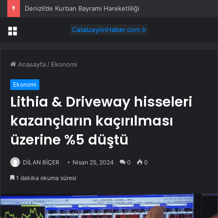
Denizli’de Kurban Bayramı Hareketliliği
Menü
Anasayfa
/
Ekonomi
Ekonomi
Lithia & Driveway hisseleri
kazançların kaçırılması
üzerine %5 düştü
DİLAN BİÇER
Nisan 25, 2024
0
0
1 dakika okuma süresi