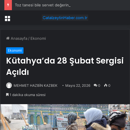
Toz tanesi bile servet değerinde: Altından daha değerli mineral keşfedildi
Menü
Anasayfa
/
Ekonomi
Ekonomi
Kütahya’da 28 Şubat Sergisi
Açıldı
MEHMET HAZBİN KAZBEK
Mayıs 22, 2026
0
0
1 dakika okuma süresi