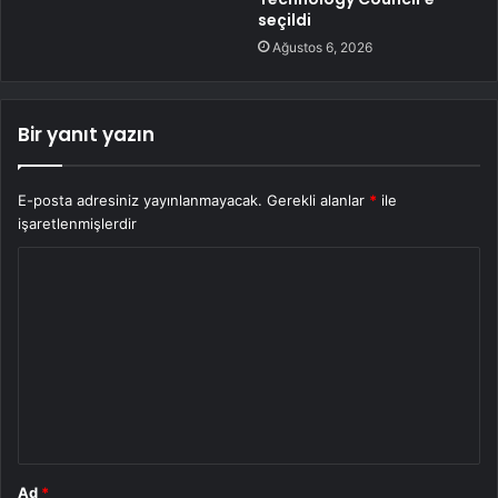
seçildi
Ağustos 6, 2026
Bir yanıt yazın
E-posta adresiniz yayınlanmayacak.
Gerekli alanlar
*
ile
işaretlenmişlerdir
Y
o
r
u
m
*
Ad
*