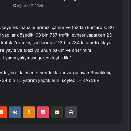
Ağustos 7, 2026
döşeyerek mahallelerimizi çamur ve tozdan kurtardık. 30
 yapılar döşedik. 98 bin 767 trafik levhası yaparken 23
uluk Zorlu kış şartlarında “13 bin 234 kilometrelik yol
tre yayla ve arazi yolunun bakım ve onarımını
alt yama çalışması gerçekleştirdik.”
andaşlara da hizmet sunduklarını vurgulayan Büyükkılıç,
 734 bin TL yatırım yaptıklarını söyledi. – KAYSERİ
erest
Reddit
VKontakte
Odnoklassniki
Pocket
E-Posta ile paylaş
Yazdır