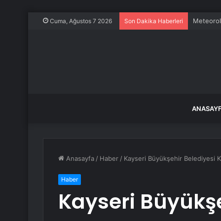
Fransa ka
Cuma, Ağustos 7 2026
Son Dakika Haberleri
ANASAY
Anasayfa
/
Haber
/
Kayseri Büyükşehir Belediyesi Kı
Haber
Kayseri Büyükşe