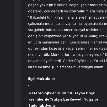
geçen yaklaşık 5 yıllık süreçte, şehir merkezin
gösterdi, çok değerli ve özel yatırımlara imza a
16 ilçedeki tüm kırsal mahallelere hizmet vermey
çalışmalarından sanat yapılarına, oyun alanları
vurguladı. halı alanlarından sosyal tesislere, sı
geniş bir yelpazede yer alıyor. Büyükkılıç, ilçe
en ücra mahalleler dahil tüm ilçelere hizmet ve
güneyinden kuzeyine kadar şehrin her noktasında
el ele verdik. Merkez-kır ayrımı yapmıyoruz. ‘
devam ediyor” dedi. Önder Büyükkılıç, Kırsal Hi
kırsal kesime şu hizmetlerin verildiğini anlattı;
İlgili Makaleler
Meteoroloji’den Yurdun Kuzey ve Doğu
Kesimleri ile Trakya İçin Kuvvetli Yağış ve
Sağanak Uyarısı