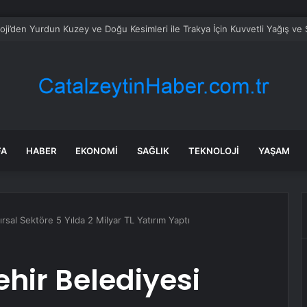
busu yaşıyor: Yüzbinlerce kişi kaçıyor alevler kovalıyor
FA
HABER
EKONOMI
SAĞLIK
TEKNOLOJI
YAŞAM
rsal Sektöre 5 Yılda 2 Milyar TL Yatırım Yaptı
hir Belediyesi