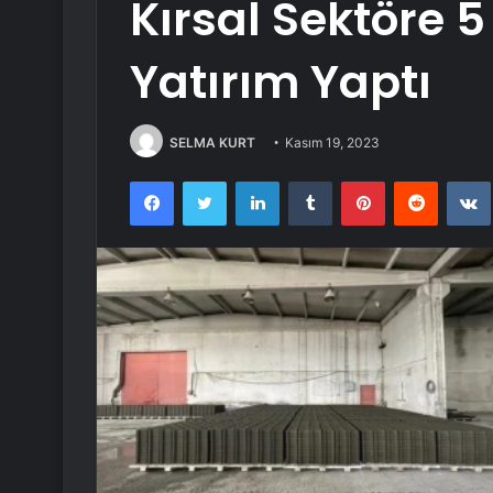
Kırsal Sektöre 5
Yatırım Yaptı
SELMA KURT
Kasım 19, 2023
Facebook
Twitter
LinkedIn
Tumblr
Pinterest
Reddit