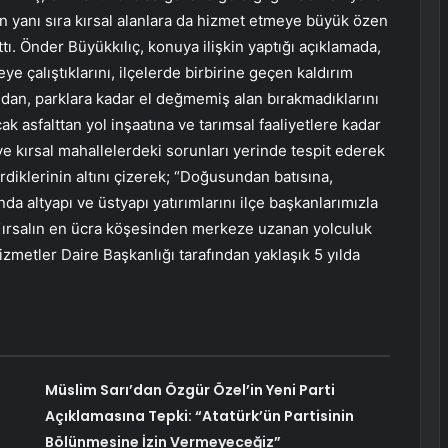
in yanı sıra kırsal alanlara da hizmet etmeye büyük özen
ttı. Önder Büyükkılıç, konuya ilişkin yaptığı açıklamada,
e çalıştıklarını, ilçelerde birbirine geçen kaldırım
ndan, parklara kadar el değmemiş alan bırakmadıklarını
cak asfalttan yol inşaatına ve tarımsal faaliyetlere kadar
 ve kırsal mahallelerdeki sorunları yerinde tespit ederek
rdiklerinin altını çizerek; “Doğusundan batısına,
 altyapı ve üstyapı yatırımlarını ilçe başkanlarımızla
 Kırsalın en ücra köşesinden merkeze uzanan yolculuk
zmetler Daire Başkanlığı tarafından yaklaşık 5 yılda
Müslim Sarı’dan Özgür Özel’in Yeni Parti
Açıklamasına Tepki: “Atatürk’ün Partisinin
Bölünmesine İzin Vermeyeceğiz”