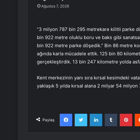
Ağustos 7, 2026
“3 milyon 787 bin 295 metrekare kilitli parke 
bin 922 metre oluklu boru ve baks gibi sanatsal
bin 922 metre parke döşedik.” Bin 86 metre kork
ağında karla mücadele ettik. 125 bin 80 kilome
gerçekleştirdik. 13 bin 247 kilometre yolda asf
Kent merkezinin yanı sıra kırsal kesimdeki vat
yaklaşık 5 yılda kırsal alana 2 milyar 54 milyon
Facebook
Twitter
LinkedIn
Tumblr
Pint
Paylaş