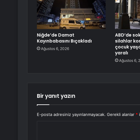
Niğde’de Damat
ABD’de so
Kayınbabasını Bıçakladı
silahlar ko
çocuk yaşam
Ağustos 6, 2026
yaralı
Ağustos 6, 
Bir yanıt yazın
E-posta adresiniz yayınlanmayacak.
Gerekli alanlar
*
i
Y
o