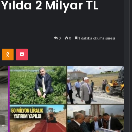
 Yılda 2 Milyar TL
0
0
1 dakika okuma süresi
VKontakte
Odnoklassniki
Pocket