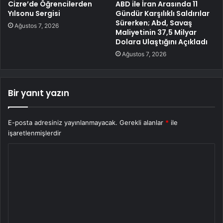
Cizre’de Öğrencilerden
ABD ile İran Arasında 11
Yılsonu Sergisi
Gündür Karşılıklı Saldırılar
Sürerken; Abd, Savaş
Ağustos 7, 2026
Maliyetinin 37,5 Milyar
Dolara Ulaştığını Açıkladı
Ağustos 7, 2026
Bir yanıt yazın
E-posta adresiniz yayınlanmayacak.
Gerekli alanlar
*
ile
işaretlenmişlerdir
Y
o
r
u
m