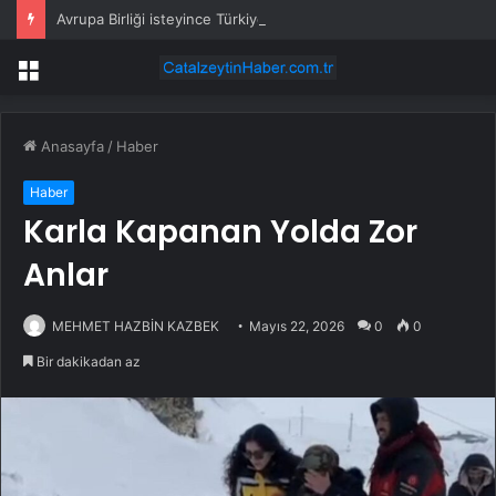
Avrupa Birliği isteyince Türkiye’ye vize koydu
Menü
Anasayfa
/
Haber
Haber
Karla Kapanan Yolda Zor
Anlar
MEHMET HAZBİN KAZBEK
Mayıs 22, 2026
0
0
Bir dakikadan az