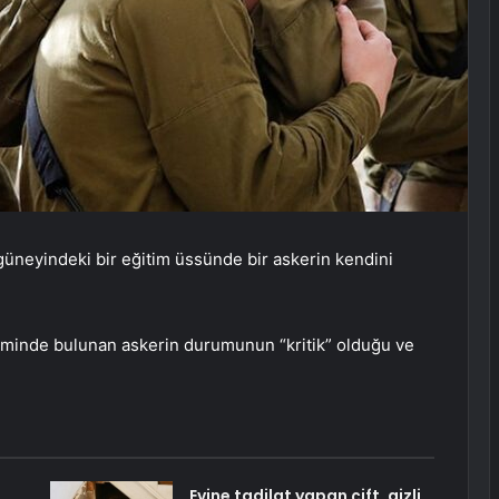
n güneyindeki bir eğitim üssünde bir askerin kendini
şiminde bulunan askerin durumunun “kritik” olduğu ve
Evine tadilat yapan çift, gizli