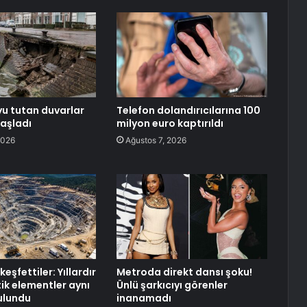
yu tutan duvarlar
Telefon dolandırıcılarına 100
aşladı
milyon euro kaptırıldı
2026
Ağustos 7, 2026
eşfettiler: Yıllardır
Metroda direkt dansı şoku!
tik elementler aynı
Ünlü şarkıcıyı görenler
ulundu
inanamadı