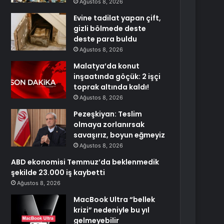
Ağustos 8, 2026
Evine tadilat yapan çift,
gizli bölmede deste
deste para buldu
Ağustos 8, 2026
Malatya’da konut
inşaatında göçük: 2 işçi
toprak altında kaldı!
Ağustos 8, 2026
Pezeşkiyan: Teslim
olmaya zorlanırsak
savaşırız, boyun eğmeyiz
Ağustos 8, 2026
ABD ekonomisi Temmuz’da beklenmedik
şekilde 23.000 iş kaybetti
Ağustos 8, 2026
MacBook Ultra “bellek
krizi” nedeniyle bu yıl
gelmeyebilir