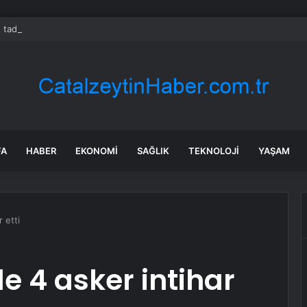
 tadilat yapan çift, gizli bölmede deste deste para buldu
FA
HABER
EKONOMI
SAĞLIK
TEKNOLOJI
YAŞAM
r etti
de 4 asker intihar