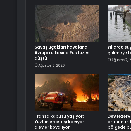
Savaş uçakları havalandı:
Yıllarca su
Avrupa ülkesine Rus füzesi
çökmeye b
düştü
Ağustos 7, 
Ağustos 8, 2026
Fransa kabusu yaşıyor:
Dev rezerv k
Yüzbinlerce kişi kaçıyor
aranan kri
alevler kovalıyor
bölgede b