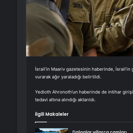
İsrail’in Maariv gazetesinin haberinde, İsrail’i
vurarak ağır yaraladığı belirtildi.
Yedioth Ahronoth’un haberinde de intihar giri
tedavi altına alındığı aktarıldı.
İlgili Makaleler
Dalgalar yıllarca camları