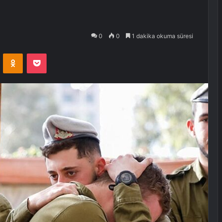
0
0
1 dakika okuma süresi
VKontakte
Odnoklassniki
Pocket