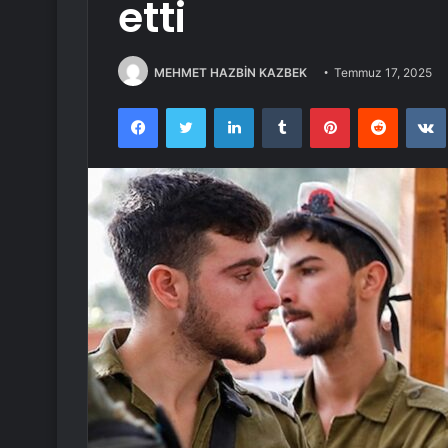
etti
MEHMET HAZBİN KAZBEK
Temmuz 17, 2025
Facebook
Twitter
LinkedIn
Tumblr
Pinterest
Reddit