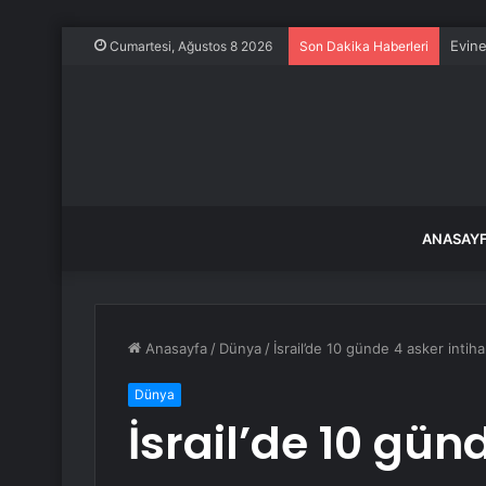
Evine
Cumartesi, Ağustos 8 2026
Son Dakika Haberleri
ANASAY
Anasayfa
/
Dünya
/
İsrail’de 10 günde 4 asker intiha
Dünya
İsrail’de 10 gün