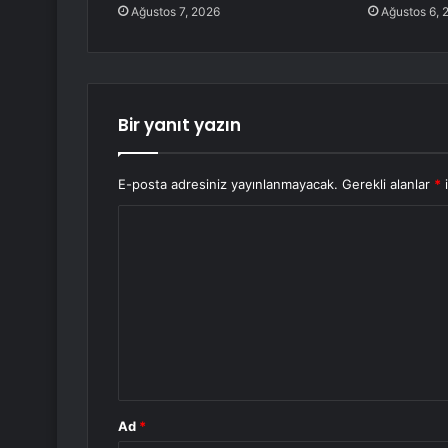
Ağustos 7, 2026
Ağustos 6, 
Bir yanıt yazın
E-posta adresiniz yayınlanmayacak.
Gerekli alanlar
*
i
Y
o
r
u
m
*
Ad
*