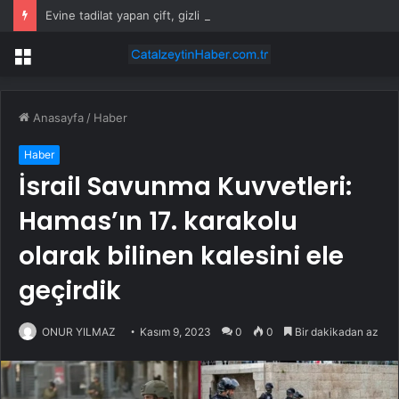
Evine tadilat yapan çift, gizli bölmede deste deste para buldu
Menü
Anasayfa
/
Haber
Haber
İsrail Savunma Kuvvetleri:
Hamas’ın 17. karakolu
olarak bilinen kalesini ele
geçirdik
ONUR YILMAZ
Kasım 9, 2023
0
0
Bir dakikadan az