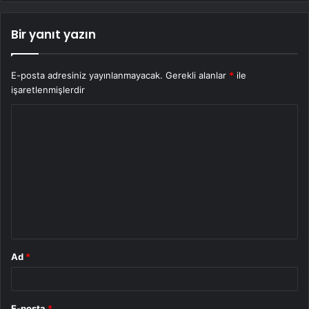
Bir yanıt yazın
E-posta adresiniz yayınlanmayacak.
Gerekli alanlar
*
ile
işaretlenmişlerdir
Y
o
r
u
m
*
Ad
*
E-posta
*