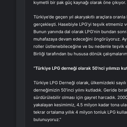
kıymetli bir pak güç kaynağı olarak öne çıkıyor.
Türkiye’de geçen yıl akaryakıtlı araçlara oranl
gerçekleşti. Hasebiyle LPG’yi teşvik etmemiz v
Bunun yanında dal olarak LPG’nin bundan sonra 
muhafazaya devam edeceğini öngörüyoruz. Ayrıy
roller üstlenebileceğine ve bu nedenle teşvik 
Birliği tarafından bu hususa dönük çalışmaları
“Türkiye LPG derneği olarak 50’nci yılımızı ku
Türkiye LPG Derneği olarak, ülkemizdeki sayılı s
derneğimizin 50’inci yılını kutladık. Geride bır
sürdürülebilir olması için gayret harcadık. 2000’
yakalayan kesimimiz, 4.5 milyon kadar tona ula
tekrar ortalama yıllık 4 milyon tonluk LPG kull
bulunuyoruz.”