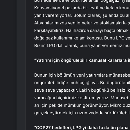
Bu nedenle de endüstride artan doğalgaz fiyatla
Konvansiyonel pazarda bir evrilme kelam konu
yanıt veremiyorlar. Bölüm olarak, şu anda bu a
Altyapılarımızda yenilemeler ve stoklamalarla ş
karşılayabiliriz. Halihazırda sanayi başta olmak
doğalgaz kullanımı kelam konusu. Bunu LPG’ye
Bizim LPG dalı olarak, buna yanıt vermemiz m
“Yatırım için öngörülebilir kamusal kararlara 
Bunun için bölümün yeni yatırımlara münasebet
öngörülebilirliğe muhtaçlığı var. Bu öngörülebil
seve seve yapacaktır. Lakin bugünkü belirsizlik
varacağını hiçbirimiz kestiremiyoruz. Münasebe
an için pek de mümkün görünmüyor. Mikro düze
gerçekleştirmek için uzun vadede sürdürülebili
“COP27 hedefleri, LPG’yi daha fazla ön plana 