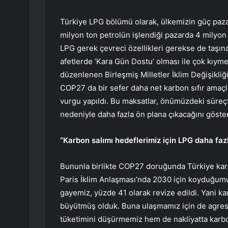
Türkiye LPG bölümü olarak, ülkemizin güç pazar
milyon ton petrolün işlendiği pazarda 4 milyon
LPG gerek çevreci özellikleri gerekse de taşınab
afetlerde ‘Kara Gün Dostu’ olması ile çok kıymet
düzenlenen Birleşmiş Milletler İklim Değişikli
COP27 da bir sefer daha net karbon sıfır amaçla
vurgu yapıldı. Bu maksatlar, önümüzdeki süreçte
nedeniyle daha fazla ön plana çıkacağını göster
“Karbon salımı hedeflerimiz için LPG daha fazl
Bununla birlikte COP27 doruğunda Türkiye karb
Paris İklim Anlaşması’nda 2030 için koyduğumu
gayemiz, yüzde 41 olarak revize edildi. Yani 
büyütmüş olduk. Buna ulaşmamız için de agre
tüketimini düşürmemiz hem de nakliyatta karbo