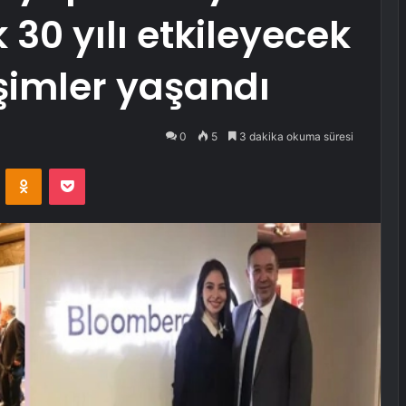
 30 yılı etkileyecek
şimler yaşandı
0
5
3 dakika okuma süresi
VKontakte
Odnoklassniki
Pocket