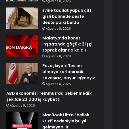
Ağustos 8, 2026
Evine tadilat yapan çift,
gizli bölmede deste
deste para buldu
Ağustos 8, 2026
Malatya’da konut
inşaatında göçük: 2 işçi
toprak altında kaldı!
Ağustos 8, 2026
Pezeşkiyan: Teslim
olmaya zorlanırsak
savaşırız, boyun eğmeyiz
Ağustos 8, 2026
ABD ekonomisi Temmuz’da beklenmedik
şekilde 23.000 iş kaybetti
Ağustos 8, 2026
MacBook Ultra “bellek
krizi” nedeniyle bu yıl
gelmeyebilir