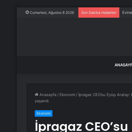
Evine
Cumartesi, Ağustos 8 2026
Son Dakika Haberleri
ANASAY
Anasayfa
/
Ekonomi
/
İpragaz CEO’su Eyüp Aratay: 
yaşandı
Ekonomi
İpragaz CEO’su 