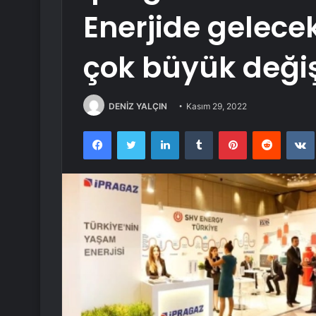
Enerjide gelecek
çok büyük deği
DENİZ YALÇIN
Kasım 29, 2022
Facebook
Twitter
LinkedIn
Tumblr
Pinterest
Reddit