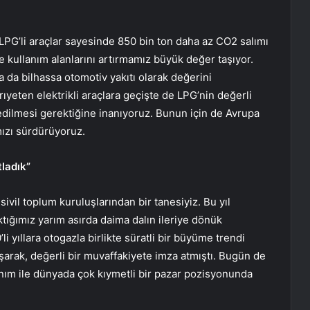
a LPG’li araçlar sayesinde 850 bin ton daha az CO2 salımı
e kullanım alanlarını artırmamız büyük değer taşıyor.
da bilhassa otomotiv yakıtı olarak değerini
eten elektrikli araçlara geçişte de LPG’nin değerli
edilmesi gerektiğine inanıyoruz. Bunun için de Avrupa
mızı sürdürüyoruz.
tladık”
ivil toplum kuruluşlarından bir tanesiyiz. Bu yıl
aktığımız yarım asırda daima dalın ileriye dönük
li yıllara otogazla birlikte süratli bir büyüme trendi
şarak, değerli bir muvaffakiyete imza atmıştı. Bugün de
anım ile dünyada çok kıymetli bir pazar pozisyonunda