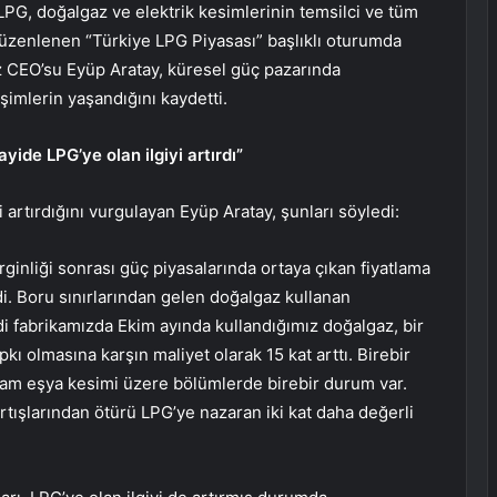
PG, doğalgaz ve elektrik kesimlerinin temsilci ve tüm
düzenlenen “Türkiye LPG Piyasası” başlıklı oturumda
 CEO’su Eyüp Aratay, küresel güç pazarında
imlerin yaşandığını kaydetti.
yide LPG’ye olan ilgiyi artırdı”
i artırdığını vurgulayan Eyüp Aratay, şunları söyledi:
rginliği sonrası güç piyasalarında ortaya çıkan fiyatlama
edi. Boru sınırlarından gelen doğalgaz kullanan
di fabrikamızda Ekim ayında kullandığımız doğalgaz, bir
ıpkı olmasına karşın maliyet olarak 15 kat arttı. Birebir
cam eşya kesimi üzere bölümlerde birebir durum var.
artışlarından ötürü LPG’ye nazaran iki kat daha değerli