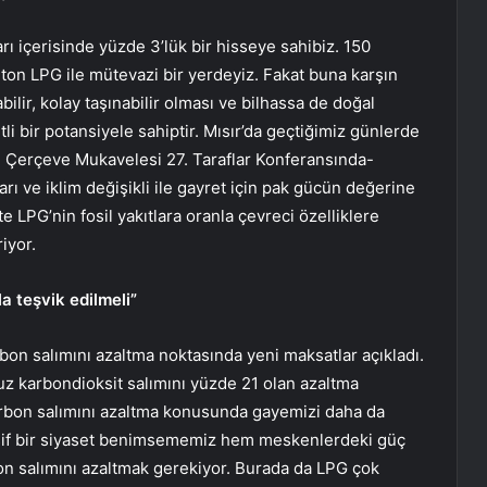
ı içerisinde yüzde 3’lük bir hisseye sahibiz. 150
 ton LPG ile mütevazi bir yerdeyiz. Fakat buna karşın
ilir, kolay taşınabilir olması ve bilhassa de doğal
li bir potansiyele sahiptir. Mısır’da geçtiğimiz günlerde
ği Çerçeve Mukavelesi 27. Taraflar Konferansında-
rı ve iklim değişikli ile gayret için pak gücün değerine
 LPG’nin fosil yakıtlara oranla çevreci özelliklere
iyor.
a teşvik edilmeli”
on salımını azaltma noktasında yeni maksatlar açıkladı.
z karbondioksit salımını yüzde 21 olan azaltma
karbon salımını azaltma konusunda gayemizi daha da
sif bir siyaset benimsememiz hem meskenlerdeki güç
n salımını azaltmak gerekiyor. Burada da LPG çok