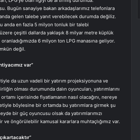
rı, LPG’ye olan ilgiyi de artırmış durumda.
su. Bugün sanayiye bakan arkadaşlarımız telefonlara
landa gelen talebe yanıt verebilecek durumda değiliz.
u anda en fazla 5 milyon tonluk bir talebi
 üzere çeşitli dallarda yaklaşık 8 milyar metre küplük
 oranladığımızda 6 milyon ton LPG manasına geliyor.
ümkün değil.
ihtiyacımız var”
iyle da uzun vadeli bir yatırım projeksiyonuna ve
irliğin olması durumunda dalın oyuncuları, yatırımlarını
 ortamı içerisinde fiyatlamanın nasıl olacağını, nereye
tiyle böylesine bir ortamda bu yatırımlara girmek şu
yde bir güç oyuncusu olsak da yatırımlarımızı
r ve öngörülebilir kamusal kararlara muhtaçlığımız var.
çıkartacaktır”