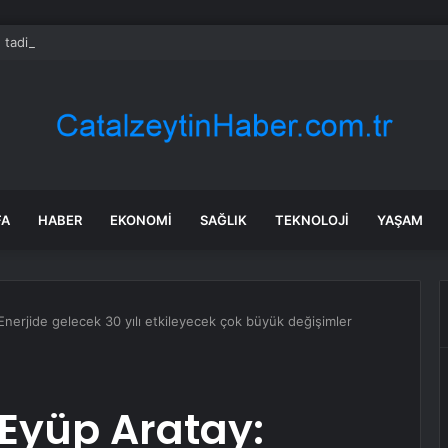
 tadilat yapan çift, gizli bölmede deste deste para buldu
FA
HABER
EKONOMI
SAĞLIK
TEKNOLOJI
YAŞAM
Enerjide gelecek 30 yılı etkileyecek çok büyük değişimler
Eyüp Aratay: