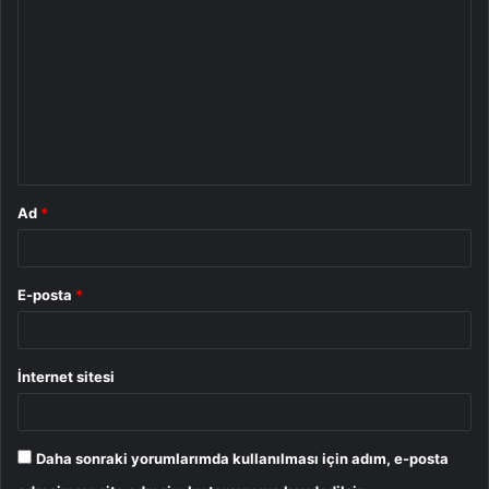
o
r
u
m
*
Ad
*
E-posta
*
İnternet sitesi
Daha sonraki yorumlarımda kullanılması için adım, e-posta