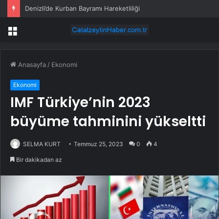
Denizli’de Kurban Bayramı Hareketliliği
Menü
Anasayfa
/
Ekonomi
Ekonomi
IMF Türkiye’nin 2023
büyüme tahminini yükseltti
SELMA KURT
Temmuz 25, 2023
0
4
Bir dakikadan az