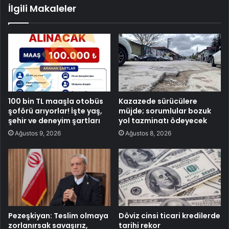
İlgili Makaleler
100 bin TL maaşla otobüs
Kazazede sürücülere
şoförü arıyorlar! İşte yaş,
müjde; sorumlular bozuk
şehir ve deneyim şartları
yol tazminatı ödeyecek
Ağustos 9, 2026
Ağustos 8, 2026
Pezeşkiyan: Teslim olmaya
Döviz cinsi ticari kredilerde
zorlanırsak savaşırız,
tarihi rekor