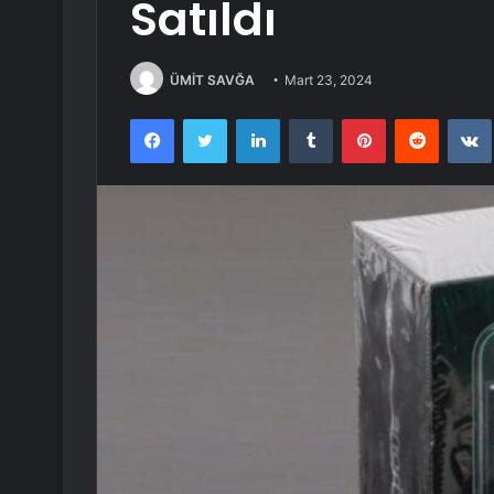
Satıldı
ÜMİT SAVĞA
Mart 23, 2024
Facebook
Twitter
LinkedIn
Tumblr
Pinterest
Reddit