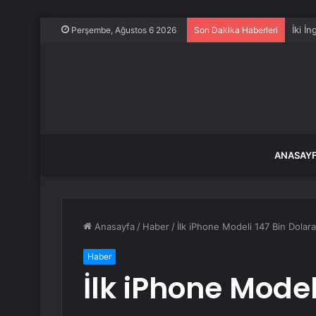
İki İ
Perşembe, Ağustos 6 2026
Son Dakika Haberleri
ANASAY
Anasayfa
/
Haber
/
İlk iPhone Modeli 147 Bin Dolara 
Haber
İlk iPhone Model