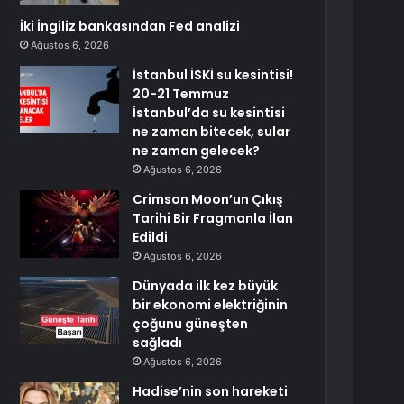
İki İngiliz bankasından Fed analizi
Ağustos 6, 2026
İstanbul İSKİ su kesintisi!
20-21 Temmuz
İstanbul’da su kesintisi
ne zaman bitecek, sular
ne zaman gelecek?
Ağustos 6, 2026
Crimson Moon’un Çıkış
Tarihi Bir Fragmanla İlan
Edildi
Ağustos 6, 2026
Dünyada ilk kez büyük
bir ekonomi elektriğinin
çoğunu güneşten
sağladı
Ağustos 6, 2026
Hadise’nin son hareketi