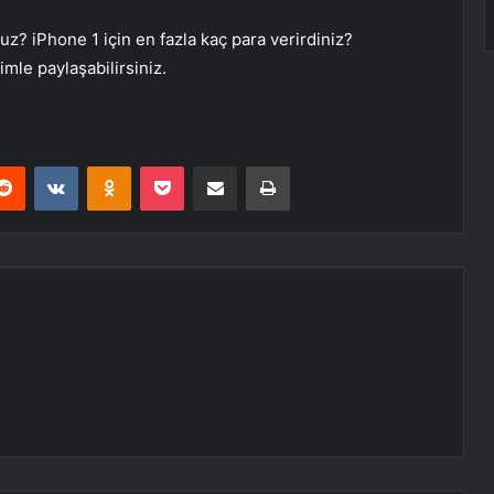
? iPhone 1 için en fazla kaç para verirdiniz?
mle paylaşabilirsiniz.
erest
Reddit
VKontakte
Odnoklassniki
Pocket
E-Posta ile paylaş
Yazdır