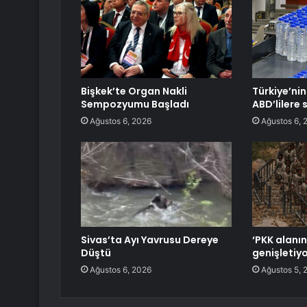
Bişkek’te Organ Nakli
Türkiye’ni
Sempozyumu Başladı
ABD’lilere s
Ağustos 6, 2026
Ağustos 6, 
Sivas’ta Ayı Yavrusu Dereye
‘PKK alanını
Düştü
genişletiyo
Ağustos 6, 2026
Ağustos 5, 