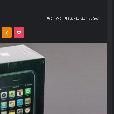
0
0
1 dakika okuma süresi
VKontakte
Odnoklassniki
Pocket