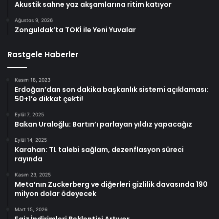
Akustik sahne yaz akşamlarına ritim katıyor
Ağustos 9, 2026
Zonguldak’ta TOKİ ile Yeni Yuvalar
Rastgele Haberler
Kasım 18, 2023
Erdoğan’dan son dakika başkanlık sistemi açıklaması:
50+1’e dikkat çekti!
Eylül 7, 2025
Bakan Uraloğlu: Bartın’ı parlayan yıldız yapacağız
Eylül 14, 2025
Karahan: TL talebi sağlam, dezenflasyon süreci
rayında
Kasım 23, 2025
Meta’nın Zuckerberg ve diğerleri gizlilik davasında 190
milyon dolar ödeyecek
Mart 15, 2026
Faiz İndirimleri Beklentisi Artıyor