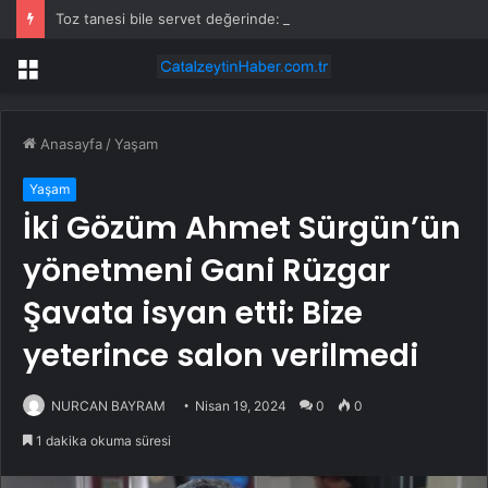
Toz tanesi bile servet değerinde: Altından daha değerli mineral keşfedildi
Menü
Anasayfa
/
Yaşam
Yaşam
İki Gözüm Ahmet Sürgün’ün
yönetmeni Gani Rüzgar
Şavata isyan etti: Bize
yeterince salon verilmedi
NURCAN BAYRAM
Nisan 19, 2024
0
0
1 dakika okuma süresi