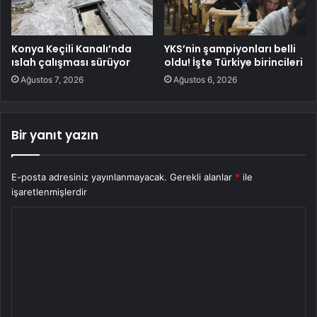
Konya Keçili Kanalı’nda
YKS’nin şampiyonları belli
ıslah çalışması sürüyor
oldu! İşte Türkiye birincileri
Ağustos 7, 2026
Ağustos 6, 2026
Bir yanıt yazın
E-posta adresiniz yayınlanmayacak.
Gerekli alanlar
*
ile
işaretlenmişlerdir
Y
o
r
u
m