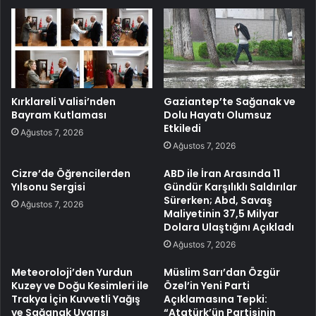
Kırklareli Valisi’nden
Gaziantep’te Sağanak ve
Bayram Kutlaması
Dolu Hayatı Olumsuz
Etkiledi
Ağustos 7, 2026
Ağustos 7, 2026
Cizre’de Öğrencilerden
ABD ile İran Arasında 11
Yılsonu Sergisi
Gündür Karşılıklı Saldırılar
Sürerken; Abd, Savaş
Ağustos 7, 2026
Maliyetinin 37,5 Milyar
Dolara Ulaştığını Açıkladı
Ağustos 7, 2026
Meteoroloji’den Yurdun
Müslim Sarı’dan Özgür
Kuzey ve Doğu Kesimleri ile
Özel’in Yeni Parti
Trakya İçin Kuvvetli Yağış
Açıklamasına Tepki:
ve Sağanak Uyarısı
“Atatürk’ün Partisinin