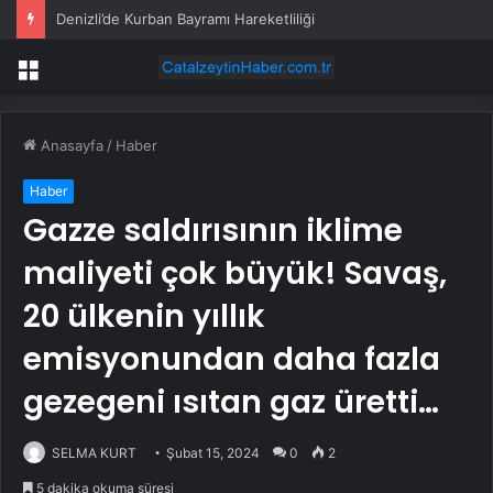
Denizli’de Kurban Bayramı Hareketliliği
Menü
Anasayfa
/
Haber
Haber
Gazze saldırısının iklime
maliyeti çok büyük! Savaş,
20 ülkenin yıllık
emisyonundan daha fazla
gezegeni ısıtan gaz üretti…
SELMA KURT
Şubat 15, 2024
0
2
5 dakika okuma süresi