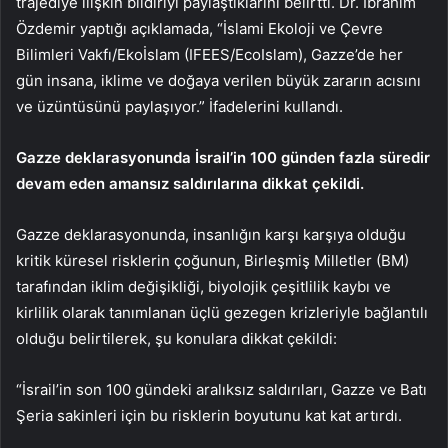
trajediye ilişkin bildiriyi paylaştıklarını belirtti. Dr. İbrahim
Özdemir yaptığı açıklamada, “İslami Ekoloji ve Çevre
Bilimleri Vakfı/Ekoİslam (IFEES/EcoIslam), Gazze’de her
gün insana, iklime ve doğaya verilen büyük zararın acısını
ve üzüntüsünü paylaşıyor.” İfadelerini kullandı.
Gazze deklarasyonunda İsrail’in 100 günden fazla süredir
devam eden amansız saldırılarına dikkat çekildi.
Gazze deklarasyonunda, insanlığın karşı karşıya olduğu
kritik küresel risklerin çoğunun, Birleşmiş Milletler (BM)
tarafından iklim değişikliği, biyolojik çeşitlilik kaybı ve
kirlilik olarak tanımlanan üçlü gezegen krizleriyle bağlantılı
olduğu belirtilerek, şu konulara dikkat çekildi:
“İsrail’in son 100 gündeki aralıksız saldırıları, Gazze ve Batı
Şeria sakinleri için bu risklerin boyutunu kat kat artırdı.