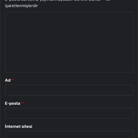
işaretlenmişlerdir
Y
o
r
u
m
*
Ad
*
E-posta
*
İnternet sitesi