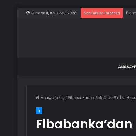
Evine
Cumartesi, Ağustos 8 2026
Son Dakika Haberleri
ANASAY
Anasayfa
/
İş
/
Fibabanka’dan Sektörde Bir İlk: Hepsi
İş
Fibabanka’dan S