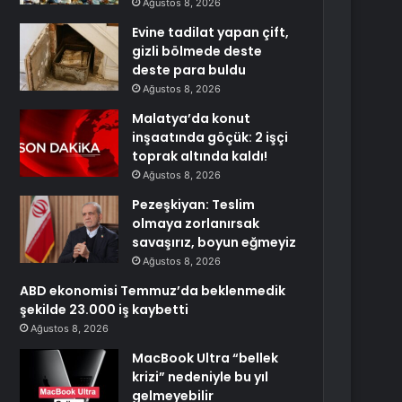
Ağustos 8, 2026
Evine tadilat yapan çift,
gizli bölmede deste
deste para buldu
Ağustos 8, 2026
Malatya’da konut
inşaatında göçük: 2 işçi
toprak altında kaldı!
Ağustos 8, 2026
Pezeşkiyan: Teslim
olmaya zorlanırsak
savaşırız, boyun eğmeyiz
Ağustos 8, 2026
ABD ekonomisi Temmuz’da beklenmedik
şekilde 23.000 iş kaybetti
Ağustos 8, 2026
MacBook Ultra “bellek
krizi” nedeniyle bu yıl
gelmeyebilir