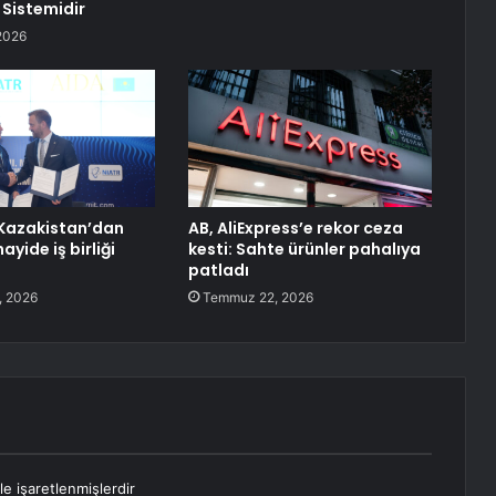
r Sistemidir
2026
e Kazakistan’dan
AB, AliExpress’e rekor ceza
ayide iş birliği
kesti: Sahte ürünler pahalıya
patladı
, 2026
Temmuz 22, 2026
le işaretlenmişlerdir