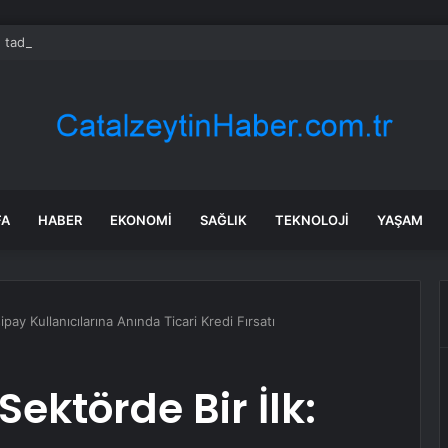
 tadilat yapan çift, gizli bölmede deste deste para buldu
FA
HABER
EKONOMI
SAĞLIK
TEKNOLOJI
YAŞAM
pay Kullanıcılarına Anında Ticari Kredi Fırsatı
ektörde Bir İlk: