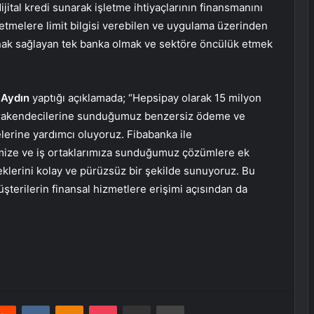
jital kredi sunarak işletme ihtiyaçlarının finansmanını
letmelere limit bilgisi verebilen ve uygulama üzerinden
nak sağlayan tek banka olmak ve sektöre öncülük etmek
 Aydın
yaptığı açıklamada; “Hepsipay olarak 15 milyon
perakendecilerine sunduğumuz benzersiz ödeme ve
lerine yardımcı oluyoruz. Fibabanka ile
erimize ve iş ortaklarımıza sunduğumuz çözümlere ek
eklerini kolay ve pürüzsüz bir şekilde sunuyoruz. Bu
şterilerin finansal hizmetlere erişimi açısından da
erest
Reddit
VKontakte
Odnoklassniki
Pocket
E-Posta ile paylaş
Yazdır