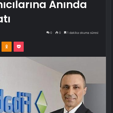
ıcılarına Anında
atı
0
0
1 dakika okuma süresi
VKontakte
Odnoklassniki
Pocket