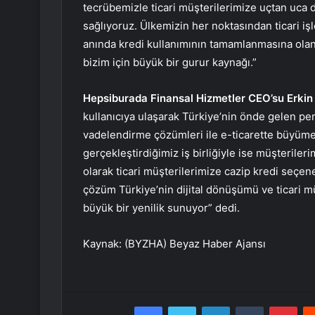
tecrübemizle ticari müşterilerimize uçtan uca di
sağlıyoruz. Ülkemizin her noktasından ticari iş
anında kredi kullanımının tamamlanmasına ola
bizim için büyük bir gurur kaynağı.”
Hepsiburada Finansal Hizmetler CEO’su Erkin
kullanıcıya ulaşarak Türkiye’nin önde gelen 
vadelendirme çözümleri ile e-ticarette büyüme
gerçekleştirdiğimiz iş birliğiyle ise müşteril
olarak ticari müşterilerimize cazip kredi seçen
çözüm Türkiye’nin dijital dönüşümü ve ticari mü
büyük bir yenilik sunuyor” dedi.
Kaynak: (BYZHA) Beyaz Haber Ajansı
Facebook
Twitter
LinkedIn
Tumblr
Pint