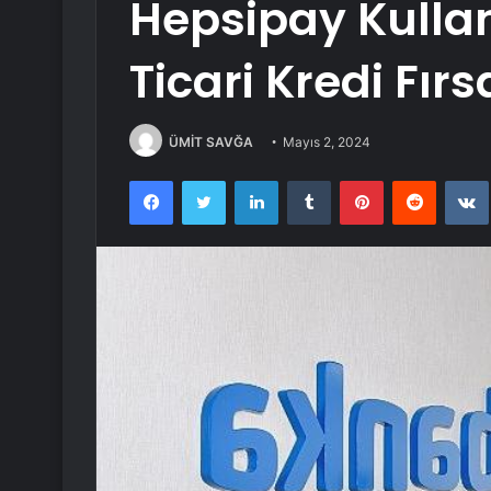
Hepsipay Kullan
Ticari Kredi Fırs
ÜMİT SAVĞA
Mayıs 2, 2024
Facebook
Twitter
LinkedIn
Tumblr
Pinterest
Reddit