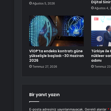
Dijital Sini
Ağustos 5, 2026
Ağustos 4, 
VİOP’ta endeks kontratı güne
Türkiye il
yükselişle başladı -30 Haziran
nükleer san
2026
adımı
Temmuz 27, 2026
Temmuz 23
Bir yanıt yazın
E-posta adresiniz yayınlanmayacak.
Gerekli alanlar
*
i