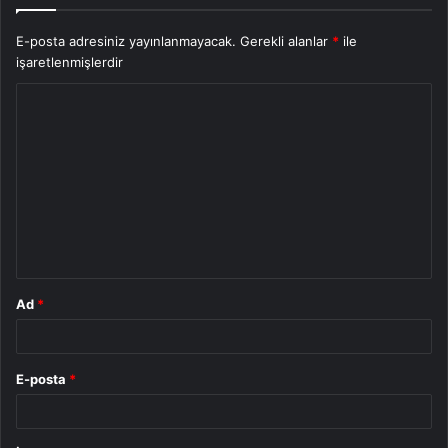
E-posta adresiniz yayınlanmayacak.
Gerekli alanlar
*
ile
işaretlenmişlerdir
Y
o
r
u
m
*
Ad
*
E-posta
*