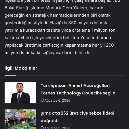
ilçesinde yeni bir tesis inşaatı için çalışmalara başladı. Eti
Bakır Elazığ İşletme Müdürü Cem Yüceer, bakırın
geleceğin en stratejik hammaddelerinden biri olarak
gösterildiğini söyledi. Elazığ’da 350 milyon dolarlık
yatırımla kuracakları tesiste yılda ortalama 1 milyon ton
bakır cevheri işleyeceklerini belirten Yüceer, burada
yapılacak üretimle cari açığın kapanmasına her yıl 200
milyon dolar katkı sağlayacaklarını bildirdi.
İlgili Makaleler
Türk iş insanı Ahmet Acaroğulları
Forbes Technology Council’e seçildi
Ağustos 6, 2026
Şırnak’ta 252 üreticiye sebze fidesi
dağıtıldı
Ağustos 5, 2026