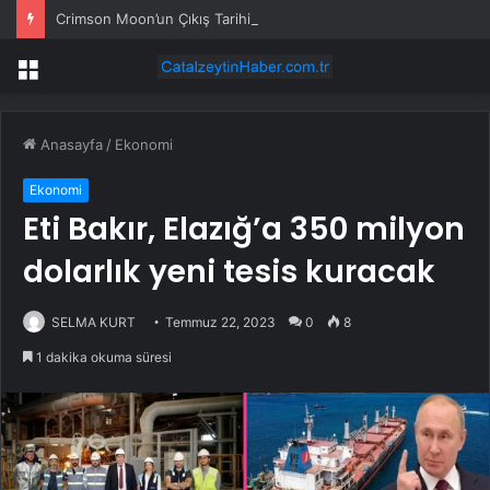
Crimson Moon’un Çıkış Tarihi Bir Fragmanla İlan Edildi
Menü
Anasayfa
/
Ekonomi
Ekonomi
Eti Bakır, Elazığ’a 350 milyon
dolarlık yeni tesis kuracak
SELMA KURT
Temmuz 22, 2023
0
8
1 dakika okuma süresi