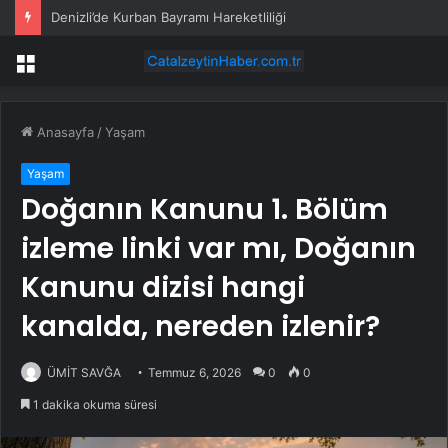
Denizli’de Kurban Bayramı Hareketliliği
Menü
Anasayfa
/
Yaşam
Yaşam
Doğanın Kanunu 1. Bölüm
izleme linki var mı, Doğanın
Kanunu dizisi hangi
kanalda, nereden izlenir?
ÜMİT SAVĞA
Temmuz 6, 2026
0
0
1 dakika okuma süresi