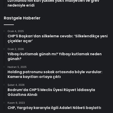
Lufthansa’nın karı yüksek yakıt maliyetleri ve grev
nedeniyle eridi
Rastgele Haberler
Ocak 4, 2025
CHP’li Başkan’dan silkeleme cevabı: ‘Silkelendikçe yeni
çiçekler açar’
Ocak 2, 2026
Yılbaşı kutlamak günah mı? Yılbaşı kutlamak neden
günah?
Haziran 5, 2025
Holding patronunu sokak ortasında böyle vurdular:
Kamera kayıtları ortaya çıktı
Şubat 4, 2026
Bodrum’da CHP’li Meclis Üyesi Rüşvet İddiasıyla
Gözaltına Alındı
Kasım 9, 2023
CHP, Yargıtay kararıyla ilgili Adalet Nöbeti başlattı