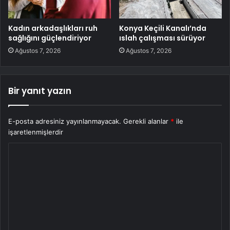
Kadın arkadaşlıkları ruh
Konya Keçili Kanalı’nda
sağlığını güçlendiriyor
ıslah çalışması sürüyor
Ağustos 7, 2026
Ağustos 7, 2026
Bir yanıt yazın
E-posta adresiniz yayınlanmayacak.
Gerekli alanlar
*
ile
işaretlenmişlerdir
Y
o
r
u
m
*