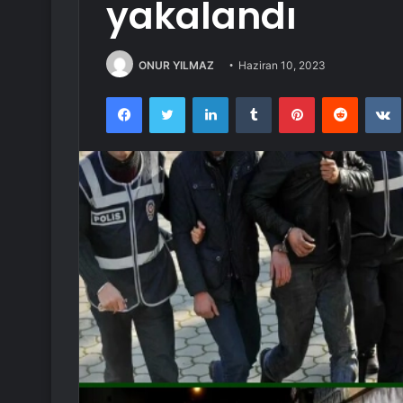
yakalandı
ONUR YILMAZ
Haziran 10, 2023
Facebook
Twitter
LinkedIn
Tumblr
Pinterest
Reddit