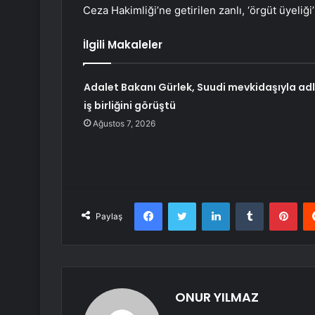
Ceza Hakimliği’ne getirilen zanlı, ‘örgüt üyeliği
İlgili Makaleler
Adalet Bakanı Gürlek, Suudi mevkidaşıyla adl
iş birliğini görüştü
Ağustos 7, 2026
Facebook
Twitter
LinkedIn
Tumblr
Pint
Paylaş
ONUR YILMAZ