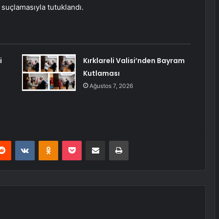
’ suçlamasıyla tutuklandı.
i
Kırklareli Valisi’nden Bayram
Kutlaması
Ağustos 7, 2026
erest
Reddit
VKontakte
Odnoklassniki
Pocket
E-Posta ile paylaş
Yazdır