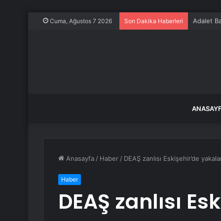
Adalet Ba
Cuma, Ağustos 7 2026
Son Dakika Haberleri
ANASAY
Anasayfa
/
Haber
/
DEAŞ zanlısı Eskişehir’de yakala
Haber
DEAŞ zanlısı Esk