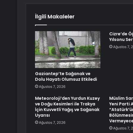
İlgili Makaleler
Cizre’de Ö
Yılsonu Ser
Ağustos 7, 
Gaziantep’te Sağanak ve
Dolu Hayatı Olumsuz Etkiledi
Ağustos 7, 2026
Meteoroloji’den Yurdun Kuzey
Müslim Sar
ve Doğu Kesimleri ile Trakya
Yeni Parti
İçin Kuvvetli Yağış ve Sağanak
“Atatürk’ün
Uyarısı
Bölünmesin
Vermeyece
Ağustos 7, 2026
Ağustos 7, 