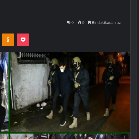
0
9
Bir dakikadan az
VKontakte
Odnoklassniki
Pocket