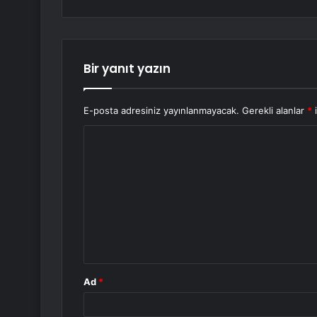
Bir yanıt yazın
E-posta adresiniz yayınlanmayacak.
Gerekli alanlar
*
i
Y
o
r
u
m
*
Ad
*