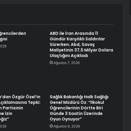
ğrencilerden
ABD ile İran Arasında 11
gisi
Gündür Karşılıklı Saldırılar
Sürerken; Abd, Savaş
2026
Maliyetinin 37,5 Milyar Dolara
Ulaştığını Açıkladı
Ağustos 7, 2026
ı’dan Özgür Özel’in
Sağlık Bakanlığı Halk Sağlığı
 Açıklamasına Tepki:
Genel Müdürü Öz: “İlkokul
 Partisinin
Öğrencilerinin Dörtte Biri
e İzin
Günde 3 Saatin Üzerinde
ğiz”
Oyun Oynuyor”
2026
Ağustos 6, 2026