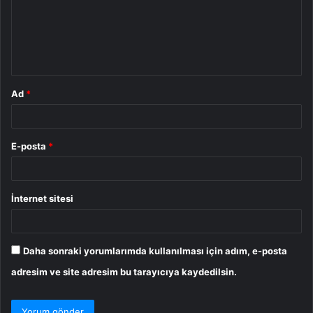
u
m
*
Ad
*
E-posta
*
İnternet sitesi
Daha sonraki yorumlarımda kullanılması için adım, e-posta
adresim ve site adresim bu tarayıcıya kaydedilsin.