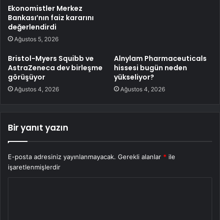
Ekonomistler Merkez
Bankası’nın faiz kararını
değerlendirdi
Ağustos 5, 2026
Bristol-Myers Squibb ve
Alnylam Pharmaceuticals
AstraZeneca dev birleşme
hissesi bugün neden
görüşüyor
yükseliyor?
Ağustos 4, 2026
Ağustos 4, 2026
Bir yanıt yazın
E-posta adresiniz yayınlanmayacak.
Gerekli alanlar
*
ile
işaretlenmişlerdir
Y
o
r