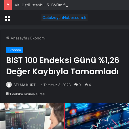
Altı Üstü İstanbul 5. Bölüm full HD tek parça izleme linki var mı, ATV Altı Üstü İstanbul 5. bölüm nereden izlenir?
Menü
Anasayfa
/
Ekonomi
Ekonomi
BIST 100 Endeksi Günü %1,26
Değer Kaybıyla Tamamladı
SELMA KURT
Temmuz 3, 2023
0
4
1 dakika okuma süresi