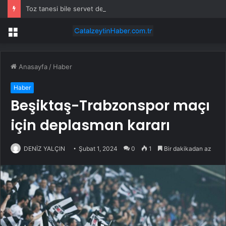
Toz tanesi bile servet değerinde: Altından daha değerli mineral keşfedildi
Menü
Anasayfa
/
Haber
Haber
Beşiktaş-Trabzonspor maçı
için deplasman kararı
DENİZ YALÇIN
Şubat 1, 2024
0
1
Bir dakikadan az