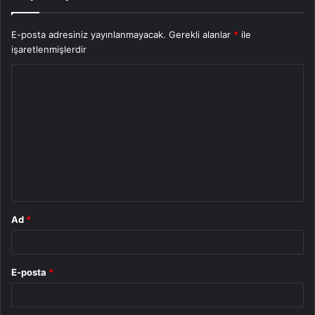
E-posta adresiniz yayınlanmayacak.
Gerekli alanlar
*
ile
işaretlenmişlerdir
Y
o
r
u
m
*
Ad
*
E-posta
*