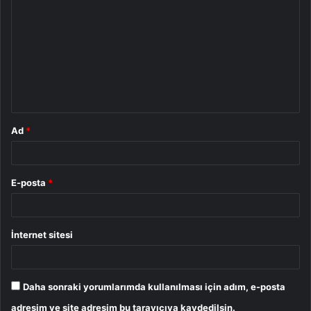
o
r
u
m
*
Ad
*
E-posta
*
İnternet sitesi
Daha sonraki yorumlarımda kullanılması için adım, e-posta
adresim ve site adresim bu tarayıcıya kaydedilsin.