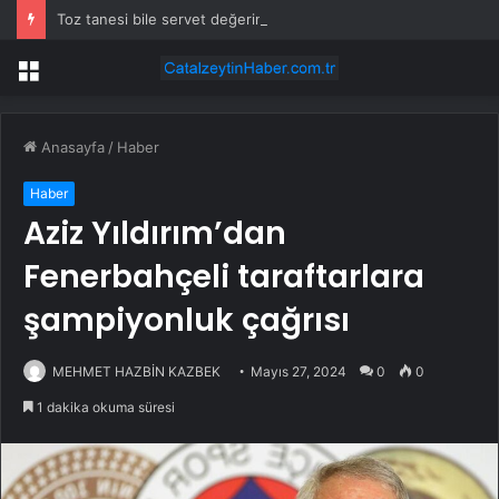
Toz tanesi bile servet değerinde: Altından daha değerli mineral keşfedildi
Menü
Anasayfa
/
Haber
Haber
Aziz Yıldırım’dan
Fenerbahçeli taraftarlara
şampiyonluk çağrısı
MEHMET HAZBİN KAZBEK
Mayıs 27, 2024
0
0
1 dakika okuma süresi