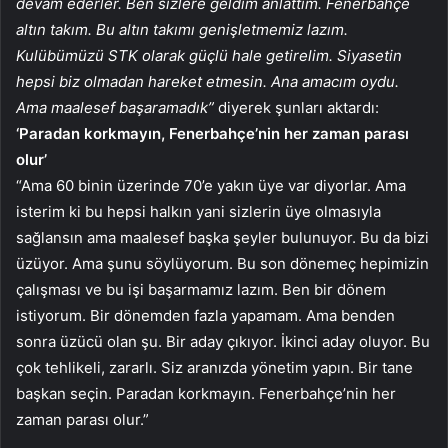
devam ederler. Ben sizlere geldim anlattım. Fenerbahçe
altın takım. Bu altın takımı genişletmemiz lazım.
Kulübümüzü STK olarak güçlü hale getirelim. Siyasetin
hepsi biz olmadan hareket etmesin. Ana amacım oydu.
Ama maalesef başaramadık”
diyerek şunları aktardı:
‘Paradan korkmayın, Fenerbahçe’nin her zaman parası
olur’
“Ama 60 binin üzerinde 70’e yakın üye var diyorlar. Ama
isterim ki bu hepsi halkın yani sizlerin üye olmasıyla
sağlansın ama maalesef başka şeyler bulunuyor. Bu da bizi
üzüyor. Ama şunu söylüyorum. Bu son dönemeç hepimizin
çalışması ve bu işi başarmamız lazım. Ben bir dönem
istiyorum. Bir dönemden fazla yapamam. Ama benden
sonra üzücü olan şu. Bir aday çıkıyor. İkinci aday oluyor. Bu
çok tehlikeli, zararlı. Siz aranızda yönetim yapın. Bir tane
başkan seçin. Paradan korkmayın. Fenerbahçe’nin her
zaman parası olur.”