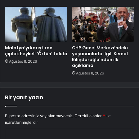
Malatya’yı karıştıran
CHP Genel Merkezi’ndeki
çıplak heykel! ‘Örtün’ talebi
yaşananlarla ilgili Kemal
Kılıçdaroğlu’ndan ilk
Ağustos 8, 2026
açıklama
Ağustos 8, 2026
Bir yanıt yazın
E-posta adresiniz yayınlanmayacak.
Gerekli alanlar
*
ile
işaretlenmişlerdir
Y