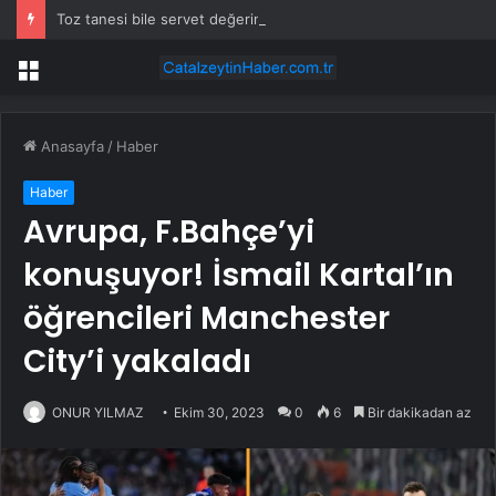
Toz tanesi bile servet değerinde: Altından daha değerli mineral keşfedildi
Menü
Anasayfa
/
Haber
Haber
Avrupa, F.Bahçe’yi
konuşuyor! İsmail Kartal’ın
öğrencileri Manchester
City’i yakaladı
ONUR YILMAZ
Ekim 30, 2023
0
6
Bir dakikadan az