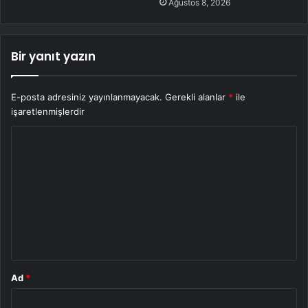
Ağustos 8, 2026
Bir yanıt yazın
E-posta adresiniz yayınlanmayacak.
Gerekli alanlar
*
ile
işaretlenmişlerdir
Y
o
r
u
m
*
Ad
*