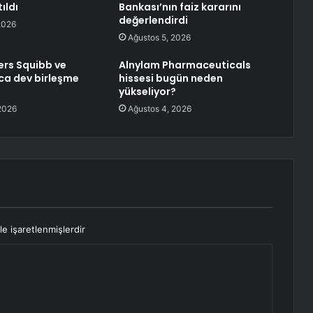
ıldı
Bankası’nın faiz kararını
değerlendirdi
2026
Ağustos 5, 2026
ers Squibb ve
Alnylam Pharmaceuticals
ca dev birleşme
hissesi bugün neden
yükseliyor?
2026
Ağustos 4, 2026
le işaretlenmişlerdir