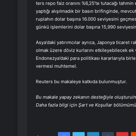
ters repo faiz oranını %6,25’te tutacağı tahmin 
yaptığı alışılmadık bir basın brifinginde, mevcut
rupiahın dolar başına 16.000 seviyesini geçmesi
günkü işlemlerini dolar başına 15,990 seviyes
Asya’daki yatırımcılar ayrıca, Japonya ticaret r
olmak üzere döviz kurlarını etkileyebilecek ek 
Endonezya’daki para politikası kararlarıyla bir
vermesi muhtemel.
Reuters bu makaleye katkıda bulunmuştur.
Bu makale yapay zekanın desteğiyle oluşturulmuş
Daha fazla bilgi için Şart ve Koşullar bölümüm
Facebook
Twitter
LinkedIn
Tumblr
Pint