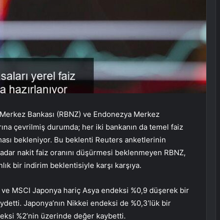
da Merkez Bankası (RBNZ) ve Endonezya Merkez
arına çevrilmiş durumda; her iki bankanın da temel faiz
tması bekleniyor. Bu beklenti Reuters anketlerinin
a kadar nakit faiz oranını düşürmesi beklenmeyen RBNZ,
k bir indirim beklentisiyle karşı karşıya.
ı ve MSCI Japonya hariç Asya endeksi %0,9 düşerek bir
detti. Japonya’nın Nikkei endeksi de %0,3’lük bir
ksi %2’nin üzerinde değer kaybetti.