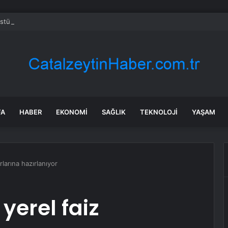
Üstü İstanbul 5. Bölüm full HD tek parça izleme linki var mı, ATV Altı Üst
FA
HABER
EKONOMI
SAĞLIK
TEKNOLOJI
YAŞAM
rlarına hazırlanıyor
yerel faiz