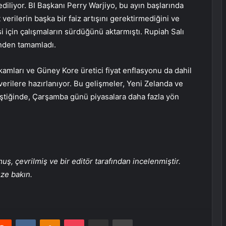
ediliyor. BI Başkanı Perry Warjiyo, bu ayın başlarında
 verilerin başka bir faiz artışını gerektirmediğini ve
 için çalışmaların sürdüğünü aktarmıştı. Rupiah Salı
inden tamamladı.
akamları ve Güney Kore üretici fiyat enflasyonu da dahil
verilere hazırlanıyor. Bu gelişmeler, Yeni Zelanda ve
leştiğinde, Çarşamba günü piyasalara daha fazla yön
, çevrilmiş ve bir editör tarafından incelenmiştir.
üze bakın.
erest
Reddit
VKontakte
Odnoklassniki
Pocket
E-Posta ile paylaş
Yazdır