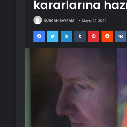
kararlarına haz
NURCAN BAYRAM
Mayıs 22, 2024
Facebook
Twitter
LinkedIn
Tumblr
Pinterest
Reddit