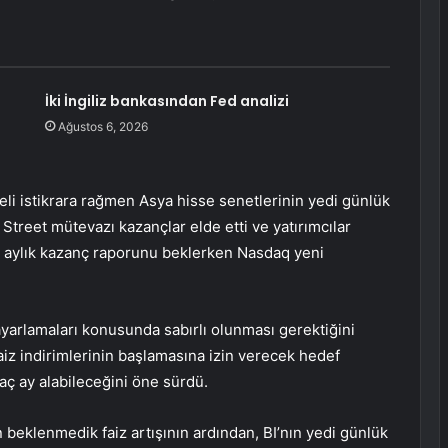
İki İngiliz bankasından Fed analizi
Ağustos 6, 2026
eli istikrara rağmen Asya hisse senetlerinin yedi günlük
l Street mütevazı kazançlar elde etti ve yatırımcılar
ç aylık kazanç raporunu beklerken Nasdaq yeni
 ayarlamaları konusunda sabırlı olunması gerektiğini
faiz indirimlerinin başlamasına izin verecek hedef
ç ay alabileceğini öne sürdü.
beklenmedik faiz artışının ardından, BI’nın yedi günlük