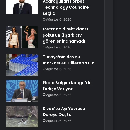
Acaroğulları Forbes
Technology Council’e
seçildi
Ağustos 6, 2026
Metroda direkt dansı
şoku! Ünlü şarkıcıyı
görenler inanamadı
Ağustos 6, 2026
Türkiye’nin dev su
markası ABD’lilere satıldı
Ağustos 6, 2026
Ebola Salgını Kongo’da
Endişe Veriyor
Ağustos 6, 2026
Sivas’ta Ayı Yavrusu
Dereye Düştü
Ağustos 6, 2026