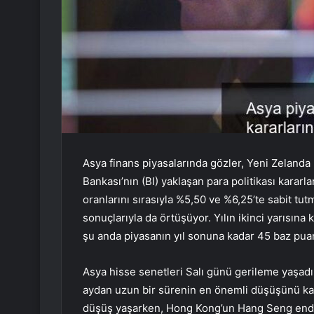
Asya finans piyasalarında gözler, Yeni Zelan
Bankası’nın (BI) yaklaşan para politikası kararl
oranlarını sırasıyla %5,50 ve %6,25’te sabit tu
sonuçlarıyla da örtüşüyor. Yılın ikinci yarısın
şu anda piyasanın yıl sonuna kadar 45 baz puanlı
Asya hisse senetleri Salı günü gerileme yaşad
aydan uzun bir sürenin en önemli düşüşünü kay
düşüş yaşarken, Hong Kong’un
Hang Seng
ende