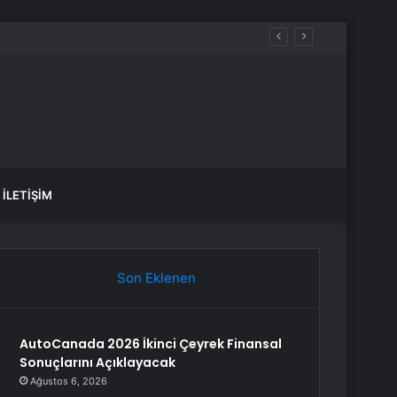
ü İstanbul 5. bölüm nereden izlenir?
İLETIŞIM
Son Eklenen
AutoCanada 2026 İkinci Çeyrek Finansal
Sonuçlarını Açıklayacak
Ağustos 6, 2026