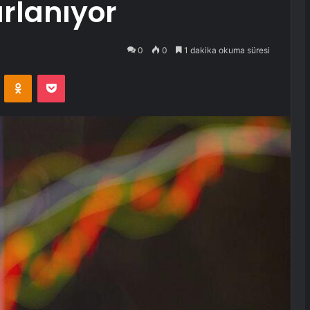
ırlanıyor
0
0
1 dakika okuma süresi
VKontakte
Odnoklassniki
Pocket