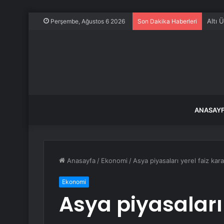
Altı 
Perşembe, Ağustos 6 2026
Son Dakika Haberleri
ANASAY
Anasayfa
/
Ekonomi
/
Asya piyasaları yerel faiz kara
Ekonomi
Asya piyasaları 