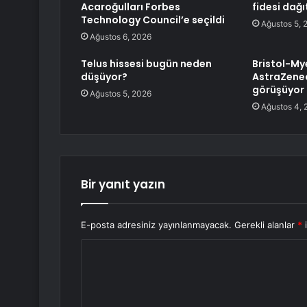
Acaroğulları Forbes
fidesi dağıt
Technology Council’e seçildi
Ağustos 5, 
Ağustos 6, 2026
Telus hissesi bugün neden
Bristol-My
düşüyor?
AstraZene
görüşüyor
Ağustos 5, 2026
Ağustos 4, 
Bir yanıt yazın
E-posta adresiniz yayınlanmayacak.
Gerekli alanlar
*
i
Y
o
r