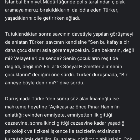
İstanbul Emniyet Müdürlüğünde polis tarafından çıplak
aramaya maruz bırakıldıklarını da iddia eden Türker,
yaşadıklarını dile getirirken ağladı.
Tutuklandıktan sonra savcının davetiyle yapılan görüşmeyi
de anlatan Türker, savcının kendisine “Sen bu kafayla bir
daha çocuklarını asla göremeyeceksin. Sen bekarsın, değil
mi? Velayetleri de sende? Senin çocukların reşit de
değildi, değil mi? Eh, artık Sosyal Hizmetler alır senin
çocuklarını” dediğini öne sürdü. Türker duruşmada, “Bir
anneye böyle denir mi?” diye sordu.
Duruşmada Türker’den sonra söz alan İmamoğlu ise
mahkeme heyetine “Açıkçası az önce Pınar Hanım’ın
anlattığı; evinden emniyete, emniyetten ilk gittiği
cezaevine, sonra ikinci gittiği cezaevine kadar yaşadığı
psikolojik ve fiziksel işkence ile tacizlerin etkisinden
kurtulabilmiş değilim. Bu anlatıyı dinliyor olabilirsiniz. Çok