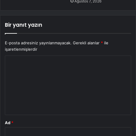
Ağustos 7, 2026
Bir yanıt yazın
E-posta adresiniz yayınlanmayacak.
Gerekli alanlar
*
ile
işaretlenmişlerdir
Y
o
r
u
m
*
Ad
*