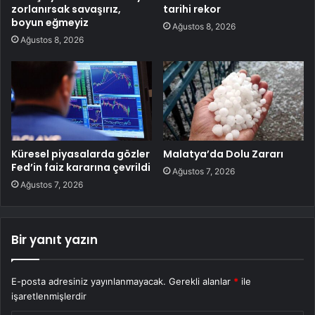
zorlanırsak savaşırız,
tarihi rekor
boyun eğmeyiz
Ağustos 8, 2026
Ağustos 8, 2026
Küresel piyasalarda gözler
Malatya’da Dolu Zararı
Fed’in faiz kararına çevrildi
Ağustos 7, 2026
Ağustos 7, 2026
Bir yanıt yazın
E-posta adresiniz yayınlanmayacak.
Gerekli alanlar
*
ile
işaretlenmişlerdir