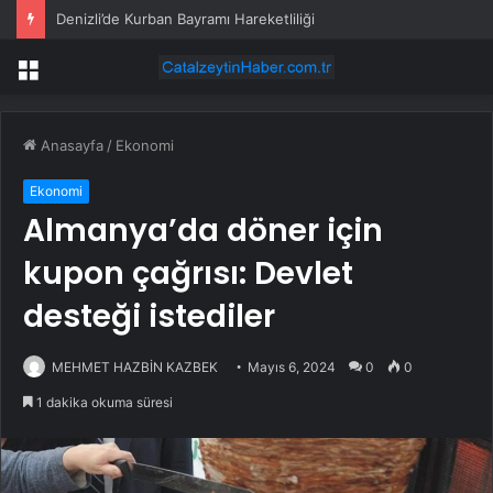
Denizli’de Kurban Bayramı Hareketliliği
Menü
Anasayfa
/
Ekonomi
Ekonomi
Almanya’da döner için
kupon çağrısı: Devlet
desteği istediler
MEHMET HAZBİN KAZBEK
Mayıs 6, 2024
0
0
1 dakika okuma süresi