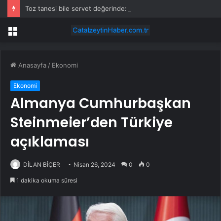
Toz tanesi bile servet değerinde: Altından daha değerli mineral keşfedildi
Menü
Anasayfa
/
Ekonomi
Ekonomi
Almanya Cumhurbaşkan
Steinmeier’den Türkiye
açıklaması
DİLAN BİÇER
Nisan 26, 2024
0
0
1 dakika okuma süresi