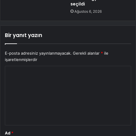
seçildi
Ağustos 6, 2026
Bir yanıt yazın
E-posta adresiniz yayınlanmayacak.
Gerekli alanlar
*
ile
işaretlenmişlerdir
Y
o
r
u
m
*
Ad
*