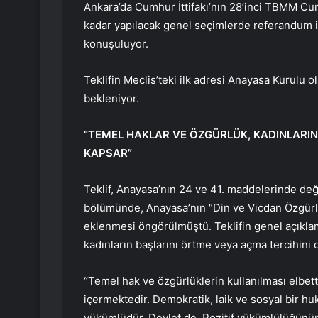
Ankara’da Cumhur İttifakı’nın 28’inci TBMM Cu
kadar yapılacak genel seçimlerde referandum iç
konuşuluyor.
Teklifin Meclis’teki ilk adresi Anayasa Kurulu
bekleniyor.
“TEMEL HAKLAR VE ÖZGÜRLÜK, KADINLARIN
KAPSAR”
Teklif, Anayasa’nın 24 ve 41. maddelerinde değiş
bölümünde, Anayasa’nın “Din ve Vicdan Özgürlüğ
eklenmesi öngörülmüştü. Teklifin genel açıklam
kadınların başlarını örtme veya açma tercihini 
“Temel hak ve özgürlüklerin kullanılması elbett
içermektedir. Demokratik, laik ve sosyal bir hu
yükümlüdür. Devlet de, Pozitif yükümlülüğünün 