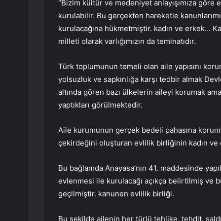
“Bizim kültür ve medeniyet anlayışımıza göre ev
kurulabilir. Bu gerçekten hareketle kanunlarımız 
kurulacağına hükmetmiştir. kadın ve erkek… Kadı
milleti olarak varlığımızın da teminatıdır.
Türk toplumunun temeli olan aile yapısını koruma
yolsuzluk ve sapkınlığa karşı tedbir almak Devl
altında gören bazı ülkelerin aileyi korumak a
yaptıkları görülmektedir.
Aile kurumunun gerçek bedeli pahasına korunması
çekirdeğini oluşturan evlilik birliğinin kadın v
Bu bağlamda Anayasa’nın 41. maddesinde yapılan 
evlenmesi ile kurulacağı açıkça belirtilmiş ve 
geçilmiştir. kanunen evlilik birliği.
Bu şekilde ailenin her türlü tehlike, tehdit, sal