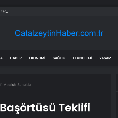
 tadilat yapan çift, gizli bölmede deste deste para buldu
FA
HABER
EKONOMI
SAĞLIK
TEKNOLOJI
YAŞAM
fi Meclis’e Sunuldu
Başörtüsü Teklifi