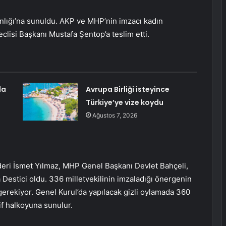
lığı’na sunuldu. AKP ve MHP’nin imzacı kadın
eclisi Başkanı Mustafa Şentop’a teslim etti.
da
Avrupa Birliği isteyince
Türkiye’ye vize koydu
Ağustos 7, 2026
ideri İsmet Yılmaz, MHP Genel Başkanı Devlet Bahçeli,
estici oldu. 336 milletvekilinin imzaladığı önergenin
 gerekiyor. Genel Kurul’da yapılacak gizli oylamada 360
if halkoyuna sunulur.