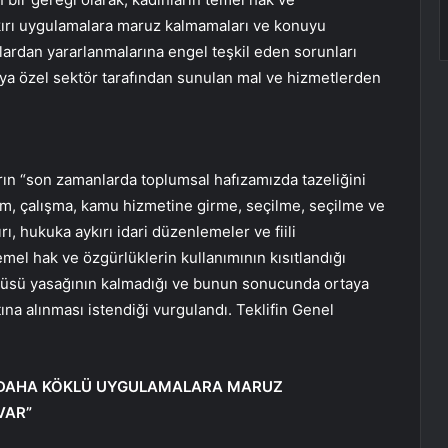
kırı uygulamalara maruz kalmamaları ve konuyu
nlardan yararlanmalarına engel teşkil eden sorunları
eya özel sektör tarafından sunulan mal ve hizmetlerden
arın “son zamanlarda toplumsal hafızamızda tazeliğini
m, çalışma, kamu hizmetine girme, seçilme, seçilme ve
ı, hukuka aykırı idari düzenlemeler ve fiili
mel hak ve özgürlüklerin kullanımının kısıtlandığı
örtüsü yasağının kalmadığı ve bunun sonucunda ortaya
na alınması istendiği vurgulandı. Teklifin Genel
BİR DAHA KÖKLÜ UYGULAMALARA MARUZ
VAR”