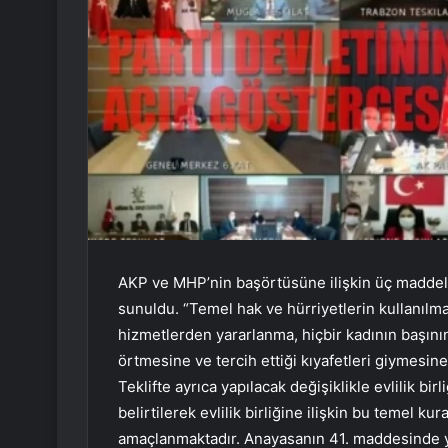
AKP ve MHP’nin başörtüsüne ilişkin üç maddeli
sunuldu. “Temel hak ve hürriyetlerin kullanılm
hizmetlerden yararlanma, hiçbir kadının başın
örtmesine ve tercih ettiği kıyafetleri giymesine
Teklifte ayrıca yapılacak değişiklikle evlilik bi
belirtilerek evlilik birliğine ilişkin bu temel k
amaçlanmaktadır. Anayasanın 41. maddesinde ye