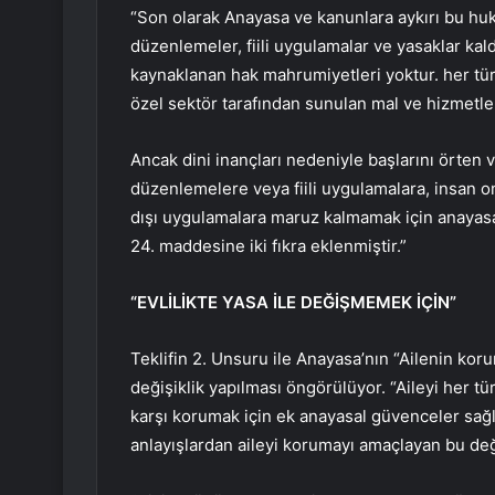
“Son olarak Anayasa ve kanunlara aykırı bu hukuk
düzenlemeler, fiili uygulamalar ve yasaklar kal
kaynaklanan hak mahrumiyetleri yoktur. her tür
özel sektör tarafından sunulan mal ve hizmetler
Ancak dini inançları nedeniyle başlarını örten ve
düzenlemelere veya fiili uygulamalara, insan o
dışı uygulamalara maruz kalmamak için anayas
24. maddesine iki fıkra eklenmiştir.”
“EVLİLİKTE YASA İLE DEĞİŞMEMEK İÇİN”
Teklifin 2. Unsuru ile Anayasa’nın “Ailenin kor
değişiklik yapılması öngörülüyor. “Aileyi her türl
karşı korumak için ek anayasal güvenceler sağl
anlayışlardan aileyi korumayı amaçlayan bu deği