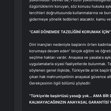
özgürlüklerini koruyan, söz konusu hukuka ay
tercihleri ​​doğrultusunda kullanmalarına ve bu
gidermeye yönelik tedbirleri alacaktır. kamu v
“CARİ DÖNEMDE TAZELİĞİNİ KORUMAK İÇİN”
Dini inançları nedeniyle başlarını örten kadınl
korumaya devam eden” birçok eğitim ve öğreti
seçilme hakları vardır. Anayasa ve yasalara aykır
uygulamalarla siyasi faaliyetlerde bulunmak. Te
söylenen genel ilişkide, Türkiye’de artık baş
çıkan hak mahrumiyetinin anayasal güvence altı
Gerekçesinin ilgili bölümü şöyledir:
“Türkiye’de başörtüsü yasağı yok… AMA 
KALMAYACAĞINIZIN ANAYASAL GARANTİSİ 