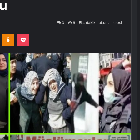
du
0
6
4 dakika okuma süresi
VKontakte
Odnoklassniki
Pocket