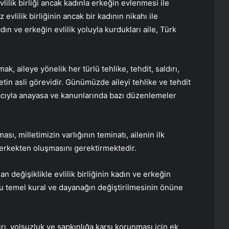
lilik birliği ancak kadınla erkeğin evlenmesi ile
evlilik birliğinin ancak bir kadının nikahı ile
n ve erkeğin evlilik yoluyla kurdukları aile, Türk
k, aileye yönelik her türlü tehlike, tehdit, saldırı,
etin asli görevidir. Günümüzde aileyi tehlike ve tehdit
macıyla anayasa ve kanunlarında bazı düzenlemeler
, milletimizin varlığının teminatı, ailenin ilk
e erkekten oluşmasını gerektirmektedir.
değişiklikle evlilik birliğinin kadın ve erkeğin
bu temel kural ve dayanağın değiştirilmesinin önüne
dırı, yolsuzluk ve sapkınlığa karşı korunması için ek