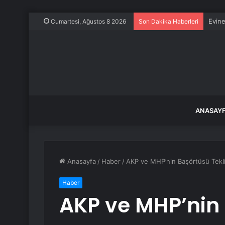
Evine
Cumartesi, Ağustos 8 2026
Son Dakika Haberleri
ANASAY
Anasayfa
/
Haber
/
AKP ve MHP’nin Başörtüsü Tekli
Haber
AKP ve MHP’nin 