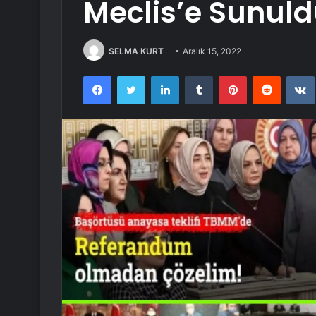
Meclis’e Sunul
SELMA KURT
Aralık 15, 2022
Facebook
Twitter
LinkedIn
Tumblr
Pinterest
Reddit