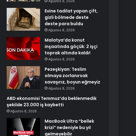
Ağustos 8, 2026
Evine tadilat yapan çift,
gizli bölmede deste
deste para buldu
Ağustos 8, 2026
Malatya’da konut
inşaatında göçük: 2 işçi
toprak altında kaldı!
Ağustos 8, 2026
Pezeşkiyan: Teslim
olmaya zorlanırsak
savaşırız, boyun eğmeyiz
Ağustos 8, 2026
ABD ekonomisi Temmuz’da beklenmedik
şekilde 23.000 iş kaybetti
Ağustos 8, 2026
MacBook Ultra “bellek
krizi” nedeniyle bu yıl
gelmeyebilir