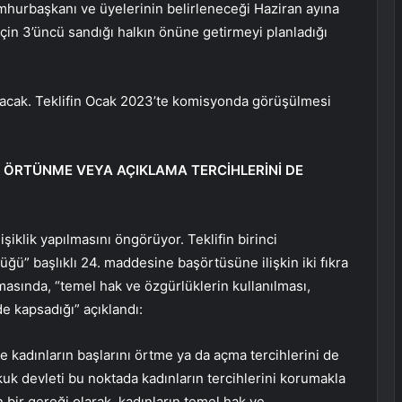
mhurbaşkanı ve üyelerinin belirleneceği Haziran ayına
in 3’üncü sandığı halkın önüne getirmeyi planladığı
 olacak. Teklifin Ocak 2023’te komisyonda görüşülmesi
 ÖRTÜNME VEYA AÇIKLAMA TERCİHLERİNİ DE
iklik yapılmasını öngörüyor. Teklifin birinci
ü” başlıklı 24. maddesine başörtüsüne ilişkin iki fıkra
asında, “temel hak ve özgürlüklerin kullanılması,
de kapsadığı” açıklandı:
e kadınların başlarını örtme ya da açma tercihlerini de
kuk devleti bu noktada kadınların tercihlerini korumakla
bir gereği olarak, kadınların temel hak ve